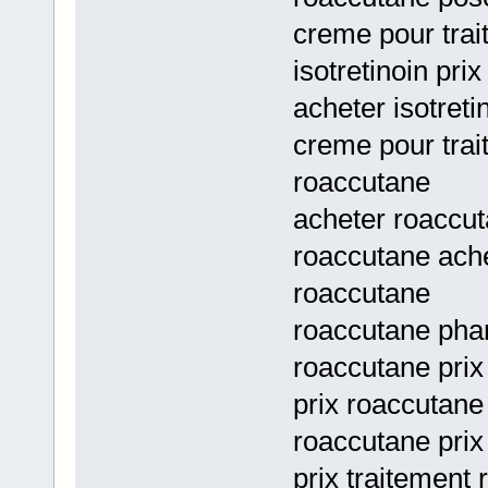
creme pour trai
isotretinoin pr
acheter isotret
creme pour tra
roaccutane
acheter roaccut
roaccutane ache
roaccutane
roaccutane phar
roaccutane prix
prix roaccutane
roaccutane prix
prix traitement 