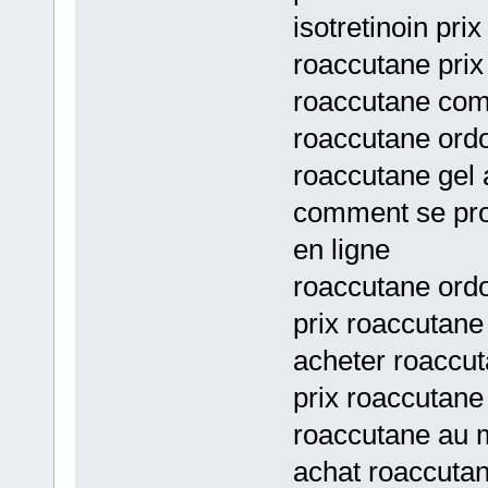
isotretinoin pr
roaccutane prix
roaccutane com
roaccutane ordo
roaccutane gel 
comment se pro
en ligne
roaccutane ord
prix roaccutan
acheter roaccut
prix roaccutane
roaccutane au 
achat roaccutan