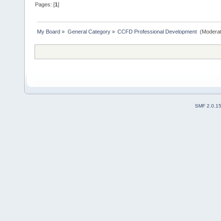
Pages: [
1
]
My Board
»
General Category
»
CCFD Professional Development 
(Moderat
SMF 2.0.1