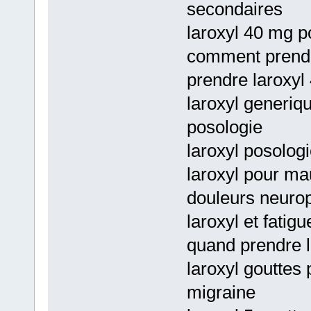
secondaires
laroxyl 40 mg p
comment prendr
prendre laroxyl
laroxyl generiq
posologie
laroxyl posolog
laroxyl pour mau
douleurs neuropa
laroxyl et fatigu
quand prendre l
laroxyl gouttes
migraine