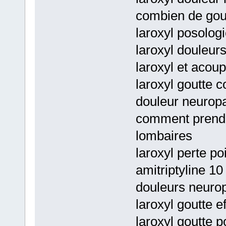
combien de gou
laroxyl posolog
laroxyl douleur
laroxyl et acou
laroxyl goutte 
douleur neuropa
comment prendre
lombaires
laroxyl perte po
amitriptyline 1
douleurs neuro
laroxyl goutte e
laroxyl goutte 