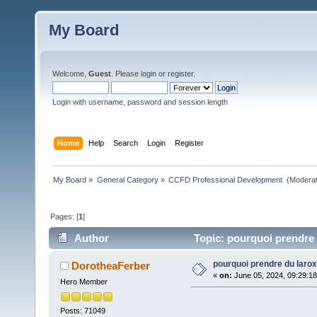
My Board
Welcome,
Guest
. Please
login
or
register
.
Login with username, password and session length
Home
Help
Search
Login
Register
My Board
»
General Category
»
CCFD Professional Development 
(Moderat
Pages: [
1
]
Author
Topic: pourquoi prendre d
pourquoi prendre du larox
DorotheaFerber
«
on:
June 05, 2024, 09:29:1
Hero Member
Posts: 71049