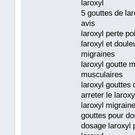
laroxyl
5 gouttes de lar
avis
laroxyl perte po
laroxyl et doule
migraines
laroxyl goutte m
musculaires
laroxyl goutte
arreter le larox
laroxyl migrain
gouttes pour do
dosage laroxyl 