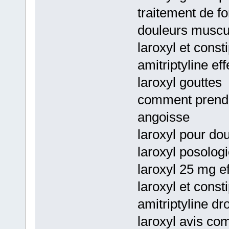
traitement de fo
douleurs muscu
laroxyl et const
amitriptyline ef
laroxyl gouttes
comment prendre
angoisse
laroxyl pour do
laroxyl posologi
laroxyl 25 mg e
laroxyl et const
amitriptyline d
laroxyl avis co