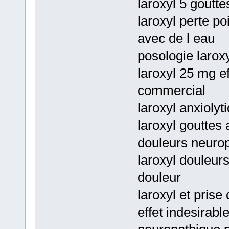
laroxyl 5 goutt
laroxyl perte p
avec de l eau
posologie larox
laroxyl 25 mg e
commercial
laroxyl anxiolyt
laroxyl gouttes 
douleurs neuro
laroxyl douleur
douleur
laroxyl et prise
effet indesirabl