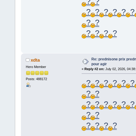
?
?
?
?
?
?
?
?
?
?
?
?
?
?
Re: prednisone prix pred
xdta
pour agir
Hero Member
«
Reply #2 on:
July 02, 2026, 04:38
Posts: 488172
?
?
?
?
?
?
?
?
?
?
?
?
?
?
?
?
?
?
?
?