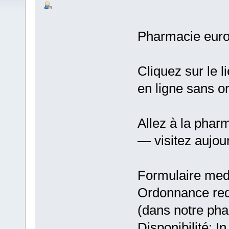
Pharmacie eur
Cliquez sur le 
en ligne sans 
Allez à la pha
— visitez aujou
Formulaire medic
Ordonnance requ
(dans notre ph
Disponibilité: In