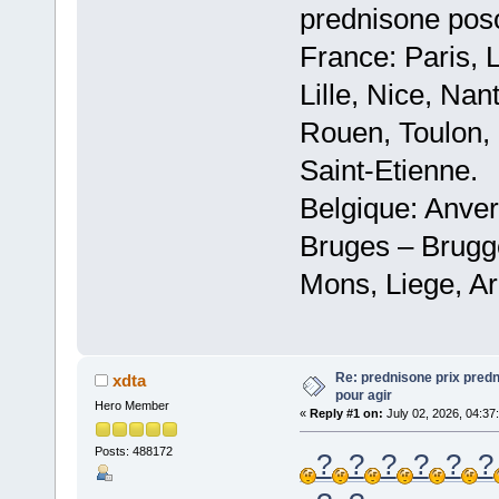
prednisone poso
France: Paris, 
Lille, Nice, Na
Rouen, Toulon, 
Saint-Etienne.
Belgique: Anve
Bruges – Brugg
Mons, Liege, Ar
Re: prednisone prix pred
xdta
pour agir
Hero Member
«
Reply #1 on:
July 02, 2026, 04:37
Posts: 488172
?
?
?
?
?
?