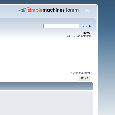
News:
SMF - Just Installed!
« previous
next »
PRINT