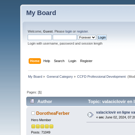
My Board
Welcome,
Guest
. Please
login
or
register
.
Login with username, password and session length
Home
Help
Search
Login
Register
My Board
»
General Category
»
CCFD Professional Development 
(Mod
Pages: [
1
]
Author
Topic: valaciclovir en 
valaciclovir en ligne v
DorotheaFerber
«
on:
June 02, 2024, 07:2
Hero Member
Posts: 71049