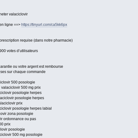
heter valaciclovir
 en ligne ==>
https://tinyurl.com/ca5kk6px
prescription requise (dans notre pharmacie)
900 votes d’utilisateurs
 garantie ou votre argent est rembourse
mises sur chaque commande
iclovir 500 posologie
 valaciclovir 500 mg prix
ciclovir posologie herpes
laciclovir posologie herpes
laciclovir prix
ciclovir posologie herpes labial
clovir zona posologie
ovir ordonnance ou pas
00 prix
clovir posologie
ciclovir 500 mg posologie