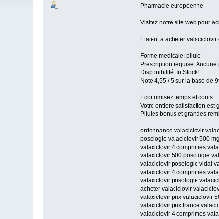
Pharmacie européenne
Visitez notre site web pour ac
Etaient a acheter valaciclovir
Forme medicale: pilule
Prescription requise: Aucune 
Disponibilité: In Stock!
Note 4,55 / 5 sur la base de 9
Economisez temps et couts
Votre entiere satisfaction est
Pilules bonus et grandes re
ordonnance valaciclovir valac
posologie valaciclovir 500 mg
valaciclovir 4 comprimes vala
valaciclovir 500 posologie va
valaciclovir posologie vidal va
valaciclovir 4 comprimes vala
valaciclovir posologie valaci
acheter valaciclovir valacicl
valaciclovir prix valaciclovir 5
valaciclovir prix france valaci
valaciclovir 4 comprimes vala