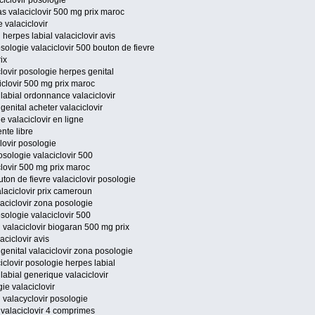
ciclovir posologie
s valaciclovir 500 mg prix maroc
e valaciclovir
herpes labial valaciclovir avis
sologie valaciclovir 500 bouton de fievre
rix
iclovir posologie herpes genital
ciclovir 500 mg prix maroc
 labial ordonnance valaciclovir
genital acheter valaciclovir
e valaciclovir en ligne
ente libre
clovir posologie
osologie valaciclovir 500
iclovir 500 mg prix maroc
ton de fievre valaciclovir posologie
alaciclovir prix cameroun
laciclovir zona posologie
sologie valaciclovir 500
 valaciclovir biogaran 500 mg prix
aciclovir avis
 genital valaciclovir zona posologie
iclovir posologie herpes labial
labial generique valaciclovir
ie valaciclovir
 valacyclovir posologie
 valaciclovir 4 comprimes