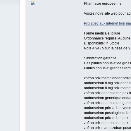
Pharmacie européenne
Visitez notre site web pour ac
Prix speciaux internet bon mar
Forme medicale: pilule
Ordonnance requise: Aucune p
Disponibilité: In Stock!
Note 4,94 / 5 sur la base de 9
Satisfaction garantie
Des pilules bonus et de gro
Pilules bonus et grandes re
zofran prix maroc ondansetro
ondansetron 8 mg prix ondans
ondansetron 8 mg prix maroc 
zofran prix ondansetron prix t
ondansetron generique onda
zofran prix ondansetron gene
ondansetron prix zofran vente
ondansetron posologie zofran
ondansetron prix zofran prix
zofran prix ondansetron prix
zofran prix maroc zofran poso