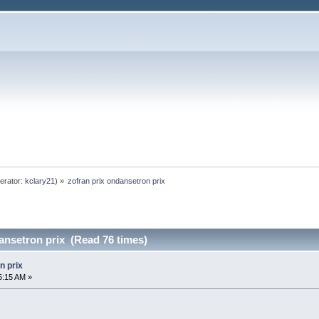
erator:
kclary21
) »
zofran prix ondansetron prix
ansetron prix (Read 76 times)
n prix
5:15 AM »