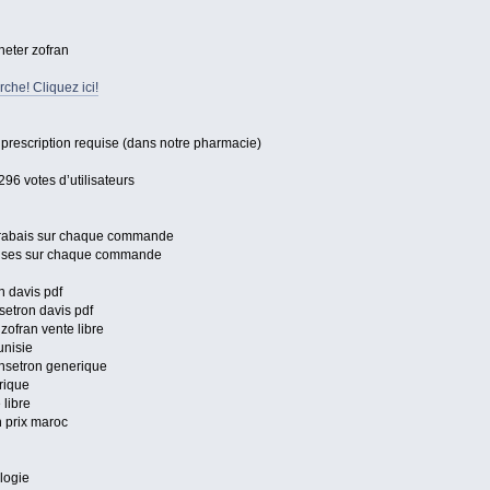
heter zofran
che! Cliquez ici!
rescription requise (dans notre pharmacie)
296 votes d’utilisateurs
s rabais sur chaque commande
mises sur chaque commande
n davis pdf
etron davis pdf
zofran vente libre
unisie
nsetron generique
rique
 libre
 prix maroc
logie