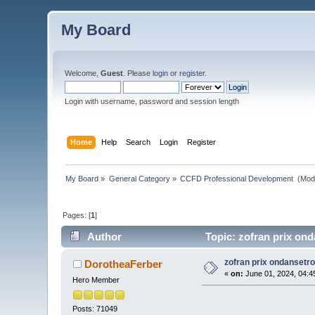
My Board
Welcome,
Guest
. Please
login
or
register
.
Login with username, password and session length
Home
Help
Search
Login
Register
My Board
»
General Category
»
CCFD Professional Development 
(Mod
Pages: [
1
]
Author
Topic: zofran prix ond
zofran prix ondansetro
DorotheaFerber
«
on:
June 01, 2024, 04:4
Hero Member
Posts: 71049