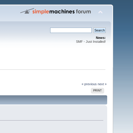
News:
SMF - Just Installed!
« previous
next »
PRINT