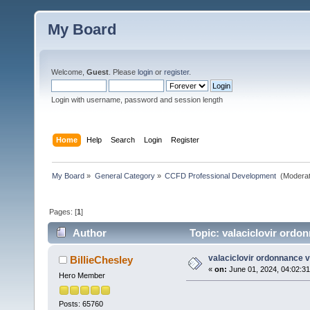
My Board
Welcome,
Guest
. Please
login
or
register
.
Login with username, password and session length
Home
Help
Search
Login
Register
My Board
»
General Category
»
CCFD Professional Development 
(Moderat
Pages: [
1
]
Author
Topic: valaciclovir ordo
valaciclovir ordonnance v
BillieChesley
«
on:
June 01, 2024, 04:02:3
Hero Member
Posts: 65760