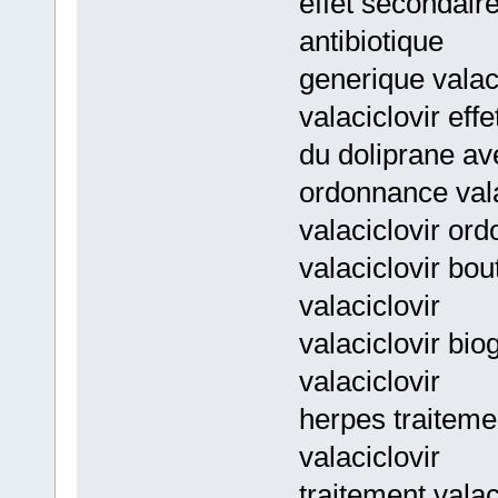
effet secondaire 
antibiotique
generique valac
valaciclovir eff
du doliprane ave
ordonnance valac
valaciclovir ord
valaciclovir bo
valaciclovir
valaciclovir bi
valaciclovir
herpes traiteme
valaciclovir
traitement valac