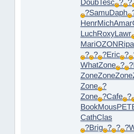
Doub
Tesc
?
?
?
Samu
Daph
Henr
Mich
Amar
Luch
Roxy
Lawr
Mari
OZON
Ripa
?
?
?
Eric
?
What
Zone
?
?
Zone
Zone
Zone
Zone
?
Zone
?
Cafe
?
Book
Mous
PET
Cath
Clas
?
Brig
?
?
?
W