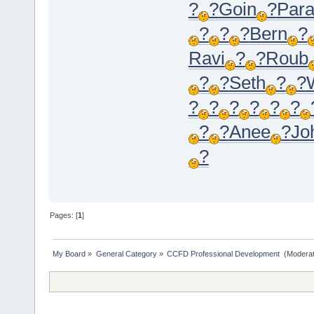
?
?
Goin
?
Par
?
?
?
Bern
?
Ravi
?
?
Roub
?
?
Seth
?
?
?
?
?
?
?
?
?
?
Anee
?
Jo
?
Pages: [
1
]
My Board
»
General Category
»
CCFD Professional Development 
(Moderat