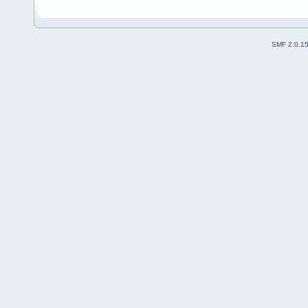
SMF 2.0.1