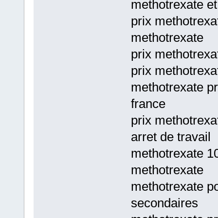
methotrexate et
prix methotrexa
methotrexate
prix methotrexa
prix methotrexa
methotrexate pr
france
prix methotrexa
arret de travail
methotrexate 10
methotrexate
methotrexate pol
secondaires