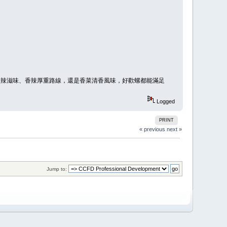
典酸辣滋味、香辣厚重路線，還是香菜清香風味，好歡螺都能滿足
Logged
PRINT
« previous
next »
Jump to: