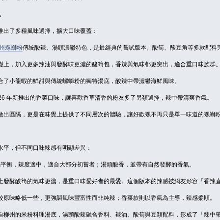
化
推出了多種風味選擇，擴大口味覆蓋：
州螺螄粉
傳統酸辣、湯頭濃鬱特色，是最經典的嘗試版本。酸筍、酸豆角等多款配料
礎上，加入更多辣油與發酵味更濃的酸筍包，香辣與氣味都更突出，適合重口味族群
合了小龍蝦的鮮甜與傳統螺螄粉的獨特湯底，酸辣中帶濃鬱海鮮風味。
2026 年新推出的香菜口味，讓喜歡香草清香的粉友多了另類選擇，辣中帶清爽香氣。
做出區隔，更是在味覺上提供了不同層次的體驗，讓好歡螺不再只是單一味道的螺螄
水平，但不同口味辣感有明顯差異：
感平衡，辣度適中，適合大部分初嘗者；湯頭酸香，並帶有自然發酵的香氣。
上發酵酸筍的氣味更濃，是重口味愛好者的最愛。這個版本的辣感被網友形容「香辣
較原味略低一些，更強調風味豐富性而非純辣；香菜款則以香氣為主導，辣感柔順。
自柳州的米粉料理湯底，湯頭酸辣融合香料、辣油、酸筍與豆類配料，形成了「辣中