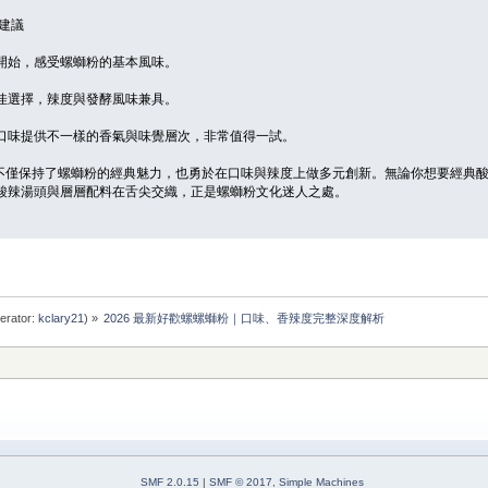
度建議
開始，感受螺螄粉的基本風味。
佳選擇，辣度與發酵風味兼具。
口味提供不一樣的香氣與味覺層次，非常值得一試。
6 年不僅保持了螺螄粉的經典魅力，也勇於在口味與辣度上做多元創新。無論你想要經
酸辣湯頭與層層配料在舌尖交織，正是螺螄粉文化迷人之處。
erator:
kclary21
) »
2026 最新好歡螺螺螄粉｜口味、香辣度完整深度解析
SMF 2.0.15
|
SMF © 2017
,
Simple Machines