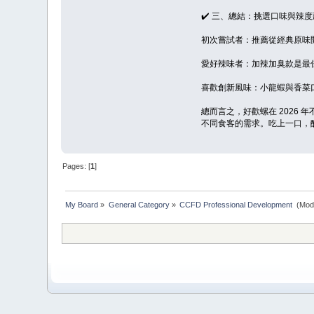
✔️ 三、總結：挑選口味與辣
初次嘗試者：推薦從經典原味
愛好辣味者：加辣加臭款是最
喜歡創新風味：小龍蝦與香菜
總而言之，好歡螺在 202
不同食客的需求。吃上一口，
Pages: [
1
]
My Board
»
General Category
»
CCFD Professional Development 
(Mod