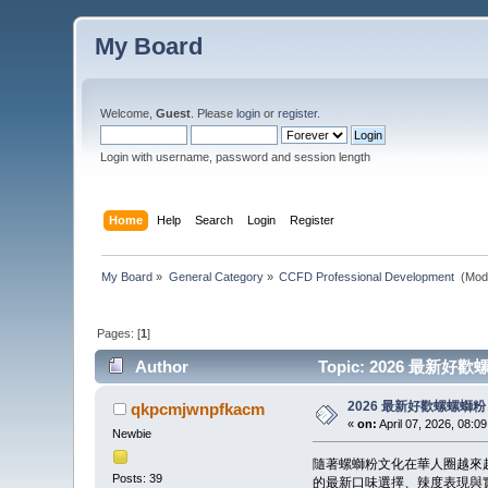
My Board
Welcome,
Guest
. Please
login
or
register
.
Login with username, password and session length
Home
Help
Search
Login
Register
My Board
»
General Category
»
CCFD Professional Development 
(Mod
Pages: [
1
]
Author
Topic: 2026 最新好
2026 最新好歡螺螺
qkpcmjwnpfkacm
«
on:
April 07, 2026, 08:0
Newbie
隨著螺螄粉文化在華人圈越來
Posts: 39
的最新口味選擇、辣度表現與