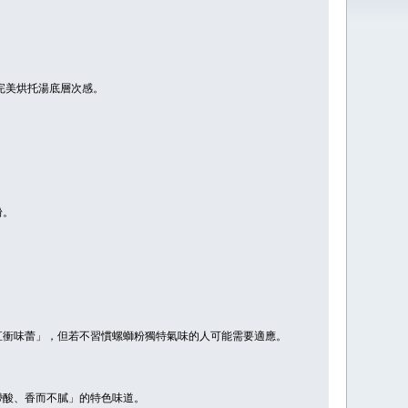
完美烘托湯底層次感。
。
粉。
直衝味蕾」，但若不習慣螺螄粉獨特氣味的人可能需要適應。
帶酸、香而不膩」的特色味道。