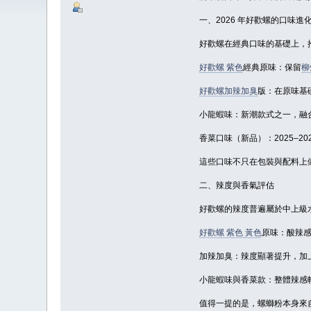
一、2026 年好歡螺的口味進
好歡螺在經典口味的基礎上，
好歡螺 紫色
經典原味：保留
柳
好歡螺加辣加臭
版：在原味基
小龍蝦味：新潮款式之一，融
香菜口味（新品）：2025–
這些口味不只在包裝與配料上
二、辣度與香氣評估
好歡螺的辣度普遍屬於中上級
好歡螺 紫色 黃色
原味：酸辣
加辣加臭：辣度顯著提升，加
小龍蝦味與香菜款：整體辣感
值得一提的是，螺螄粉本身來