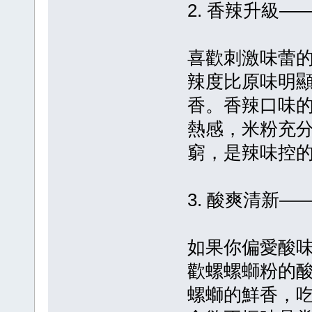
2. 香辣升級
喜歡刺激味蕾
辣度比原味明
香。香辣口味
熱感，米粉充
窮，是辣味控
3. 酸爽清新
如果你偏愛酸
歡螺螺螄粉的
螺螄的鮮香，