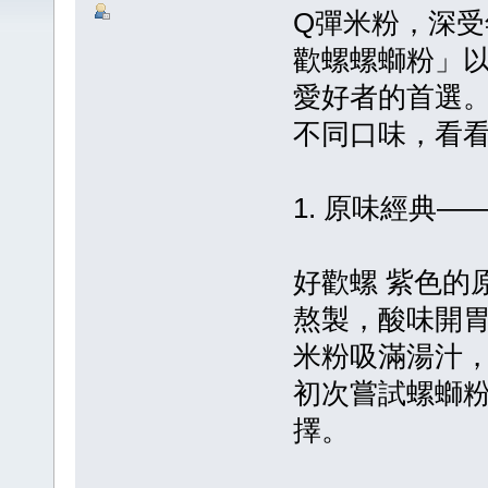
Q彈米粉，深
歡螺螺螄粉」
愛好者的首選
不同口味，看
1. 原味經典
好歡螺 紫色的
熬製，酸味開
米粉吸滿湯汁
初次嘗試螺螄
擇。