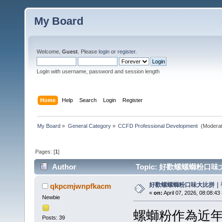
My Board
Welcome,
Guest
. Please
login
or
register
.
Login with username, password and session length
Home
Help
Search
Login
Register
My Board
»
General Category
»
CCFD Professional Development 
(Moderat
Pages: [
1
]
Author
Topic: 好歡螺螺螄粉口味大
好歡螺螺螄粉口味大比拼｜
qkpcmjwnpfkacm
«
on:
April 07, 2026, 08:08:43
Newbie
螺螄粉作為近
Posts: 39