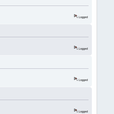
Logged
Logged
Logged
Logged