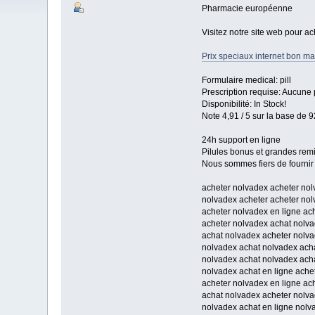
Pharmacie européenne
Visitez notre site web pour a
Prix speciaux internet bon mar
Formulaire medical: pill
Prescription requise: Aucune 
Disponibilité: In Stock!
Note 4,91 / 5 sur la base de 9
24h support en ligne
Pilules bonus et grandes re
Nous sommes fiers de fournir 
acheter nolvadex acheter nol
nolvadex acheter acheter no
acheter nolvadex en ligne ac
acheter nolvadex achat nolv
achat nolvadex acheter nolva
nolvadex achat nolvadex ach
nolvadex achat nolvadex acha
nolvadex achat en ligne ache
acheter nolvadex en ligne ac
achat nolvadex acheter nolv
nolvadex achat en ligne nolv