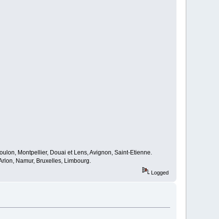
oulon, Montpellier, Douai et Lens, Avignon, Saint-Etienne.
rlon, Namur, Bruxelles, Limbourg.
Logged