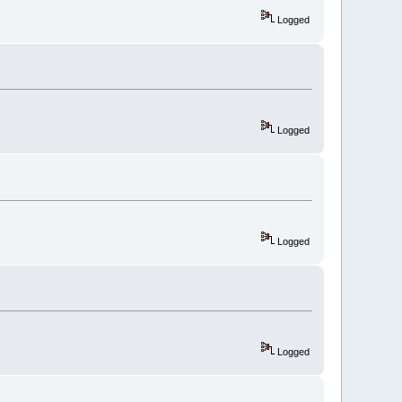
Logged
Logged
Logged
Logged