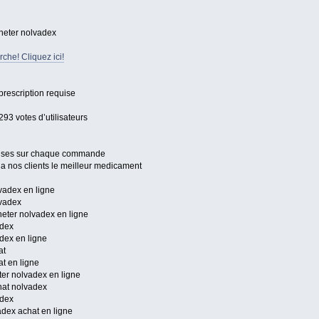
cheter nolvadex
che! Cliquez ici!
prescription requise
293 votes d’utilisateurs
mises sur chaque commande
a nos clients le meilleur medicament
vadex en ligne
lvadex
heter nolvadex en ligne
adex
dex en ligne
at
t en ligne
ter nolvadex en ligne
hat nolvadex
adex
adex achat en ligne