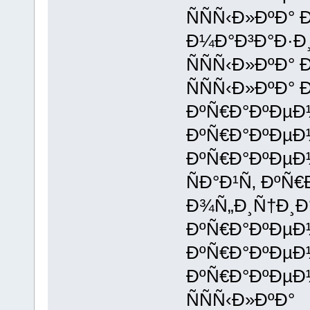
ÑÑÑ‹Ð»ÐºÐ°
Ð¼Ð°Ð³Ð°Ð·Ð
ÑÑÑ‹Ð»ÐºÐ°
ÑÑÑ‹Ð»ÐºÐ°
ÐºÑ€Ð°ÐºÐµÐ½
ÐºÑ€Ð°ÐºÐµÐ½
ÐºÑ€Ð°ÐºÐµÐ½ 
ÑÐ°Ð¹Ñ‚ ÐºÑ
Ð¾Ñ„Ð¸Ñ†Ð¸Ð
ÐºÑ€Ð°ÐºÐµÐ½
ÐºÑ€Ð°ÐºÐµÐ½
ÐºÑ€Ð°ÐºÐµÐ
ÑÑÑ‹Ð»ÐºÐ°