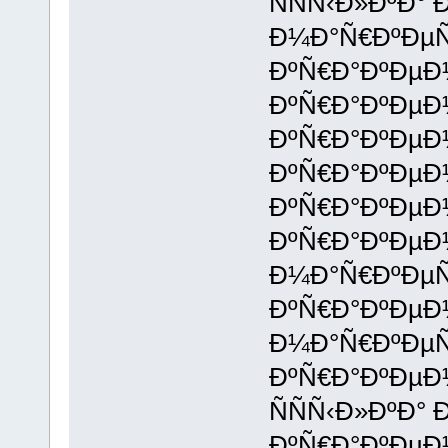
ÑÑÑ‹Ð»ÐºÐ°
Ð¼Ð°Ñ€ÐºÐµÑ
ÐºÑ€Ð°ÐºÐµÐ
ÐºÑ€Ð°ÐºÐµÐ½ 
ÐºÑ€Ð°ÐºÐµÐ
ÐºÑ€Ð°ÐºÐµÐ½
ÐºÑ€Ð°ÐºÐµÐ½ 
ÐºÑ€Ð°ÐºÐµÐ½
Ð¼Ð°Ñ€ÐºÐµÑ
ÐºÑ€Ð°ÐºÐµÐ
Ð¼Ð°Ñ€ÐºÐµÑ‚
ÐºÑ€Ð°ÐºÐµÐ
ÑÑÑ‹Ð»ÐºÐ°
ÐºÑ€Ð°ÐºÐµÐ½