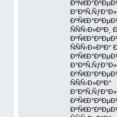
ÐºÑ€Ð°ÐºÐµÐ½
Ð°ÐºÑ‚ÑƒÐ°Ð»
ÐºÑ€Ð°ÐºÐµÐ
ÑÑÑ‹Ð»ÐºÐ¸
ÐºÑ€Ð°ÐºÐµÐ
ÑÑÑ‹Ð»ÐºÐ°
ÐºÑ€Ð°ÐºÐµÐ½
Ð°ÐºÑ‚ÑƒÐ°Ð
ÐºÑ€Ð°ÐºÐµ
ÑÑÑ‹Ð»ÐºÐ°
Ð°ÐºÑ‚ÑƒÐ°Ð»
ÐºÑ€Ð°ÐºÐµÐ
ÐºÑ€Ð°ÐºÐµÐ