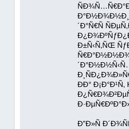
ÑÐ¾Ñ…Ñ€Ð°Ð
Ð°Ð½Ð¾Ð½Ð¸
´Ð°Ñ€Ñ ÑÐµ
Ð¿Ð¾ÐºÑƒÐ¿
Ð±Ñ‹Ñ‚ÑŒ Ñƒ
Ñ€Ð°Ð½Ð½Ð¾Ñ
´Ð°Ð½Ð½Ñ‹Ñ
Ð¸ÑÐ¿Ð¾Ð»Ñ
ÐÐ° Ð¡Ð°Ð¹Ñ‚
Ð¿Ñ€Ð¾Ð²Ð
Ð·ÐµÑ€ÐºÐ°Ð
Ð”Ð»Ñ Ð´Ð¾Ñ