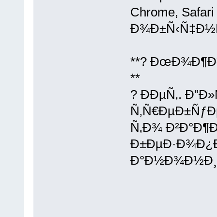
Chrome, Safar
Ð¾Ð±Ñ‹Ñ‡Ð½Ñ
**? ÐœÐ¾Ð¶Ð½
**
? ÐÐµÑ‚. Ð”Ð
Ñ‚Ñ€ÐµÐ±ÑƒÐµ
Ñ‚Ð¾ Ð²Ð°Ð¶Ð
Ð±ÐµÐ·Ð¾Ð¿Ð
Ð°Ð½Ð¾Ð½Ð¸