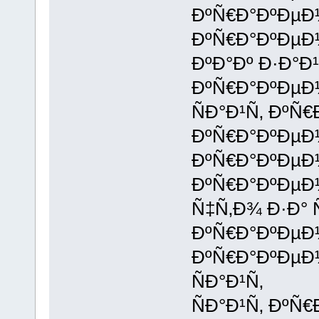
ÐºÑ€Ð°ÐºÐµÐ
ÐºÑ€Ð°ÐºÐµ
ÐºÐ°Ðº Ð·Ð°Ð
ÐºÑ€Ð°ÐºÐµÐ½
ÑÐ°Ð¹Ñ‚ ÐºÑ
ÐºÑ€Ð°ÐºÐµÐ½
ÐºÑ€Ð°ÐºÐµÐ½
ÐºÑ€Ð°ÐºÐµÐ½
Ñ‡Ñ‚Ð¾ Ð·Ð° 
ÐºÑ€Ð°ÐºÐµÐ½
ÐºÑ€Ð°ÐºÐµÐ
ÑÐ°Ð¹Ñ‚
ÑÐ°Ð¹Ñ‚ ÐºÑ