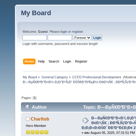
My Board
Welcome,
Guest
. Please
login
or
register
.
Login with username, password and session length
Home
Help
Search
Login
Register
My Board
»
General Category
»
CCFD Professional Development 
(Moderat
Ð—ÐµÑ€ÐºÐ°Ð»Ð¾ Ð¡Ð°Ð¹Ñ‚Ð° ÐšÑ€Ð°ÐºÐµÐ½ Ð¢Ð¾Ñ€ ; ÐÐºÑ‚ÑƒÐ°Ð»
Pages: [
1
]
Author
Topic: Ð—ÐµÑ€ÐºÐ°Ð»Ð
ÐÐºÑ‚ÑƒÐ°Ð»ÑŒÐ½Ñ‹Ðµ Ð¡Ð¡Ð«Ð›ÐšÐ˜ ÐÐ’Ð“Ð£Ð¡Ð
Ð—ÐµÑ€ÐºÐ°Ð»Ð¾ Ð¡Ð°
Charltob
Ð¢Ð¾Ñ€ ; ÐÐºÑ‚ÑƒÐ°Ð
Hero Member
Ð¡Ð¡Ð«Ð›ÐšÐ˜ ÐÐ’Ð“Ð£Ð¡Ð¢ 2
«
on:
August 05, 2025, 07:31:51 PM 