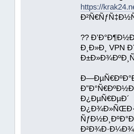
https://krak24.n
Ð²Ñ€ÑƒÑ‡Ð½Ñ
?? Ð’Ð°Ð¶Ð½Ð
Ð¸Ð»Ð¸ VPN 
Ð±Ð»Ð¾ÐºÐ¸
Ð—ÐµÑ€ÐºÐ°Ð»
Ð”Ð°Ñ€ÐºÐ½Ð
Ð¿ÐµÑ€ÐµÐ´
Ð¿Ð¾Ð»ÑŒÐ·
ÑƒÐ½Ð¸ÐºÐ°
Ð²Ð¾Ð·Ð¼Ð¾Ð