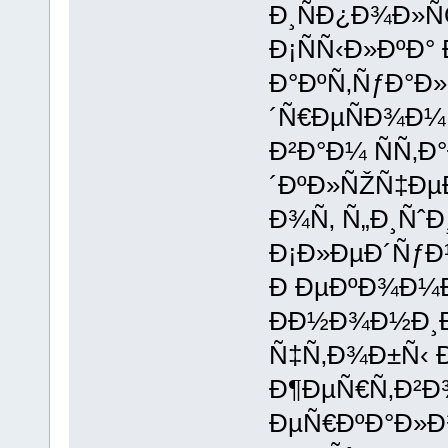
Ð¸ÑÐ¿Ð¾Ð»Ñ
Ð¡ÑÑ‹Ð»ÐºÐ° 
Ð°ÐºÑ‚ÑƒÐ°Ð
´Ñ€ÐµÑÐ¾Ð¼.
Ð²Ð°Ð¼ ÑÑ‚
´ÐºÐ»ÑŽÑ‡Ðµ
Ð¾Ñ‚ Ñ„Ð¸Ñˆ
Ð¡Ð»ÐµÐ´ÑƒÐ
Ð ÐµÐºÐ¾Ð¼
ÐÐ½Ð¾Ð½Ð¸
Ñ‡Ñ‚Ð¾Ð±Ñ‹ 
Ð¶ÐµÑ€Ñ‚Ð²Ð
ÐµÑ€ÐºÐ°Ð»Ð¾