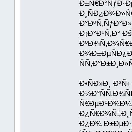
Ð±Ñ€Ð°ÑƒÐ·Ðµ
Ð¸ÑÐ¿Ð¾Ð»
Ð°ÐºÑ‚ÑƒÐ°
Ð¡Ð°Ð¹Ñ‚Ð° 
ÐºÐ¾Ñ‚Ð¾Ñ€
Ð¾Ð±ÐµÑÐ¿Ð
ÑÑ‚Ð°Ð±Ð¸Ð
Ð•ÑÐ»Ð¸ Ð²Ñ
Ð½Ð°ÑÑ‚Ð¾
Ñ€ÐµÐºÐ¾Ð¼
Ð¿Ñ€Ð¾Ñ‡Ð¸Ñ
Ð¿Ð¾ Ð±ÐµÐ