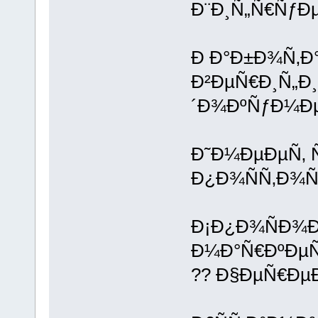
Ð¨Ð¸Ñ„Ñ€ÑƒÐ
Ð Ð°Ð±Ð¾Ñ‚Ð°
Ð²ÐµÑ€Ð¸Ñ„Ð¸
´Ð¾ÐºÑƒÐ¼Ð
Ð˜Ð¼ÐµÐµÑ‚ 
Ð¿Ð¾ÑÑ‚Ð¾Ñ
Ð¡Ð¿Ð¾ÑÐ¾Ð
Ð¼Ð°Ñ€ÐºÐµÑ
?? Ð§ÐµÑ€ÐµÐ