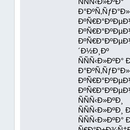
ÑÑÑ‹Ð»ÐºÐ°
Ð°ÐºÑ‚ÑƒÐ°Ð»
ÐºÑ€Ð°ÐºÐµÐ
ÐºÑ€Ð°ÐºÐµÐ½
ÐºÑ€Ð°ÐºÐµÐ
´Ð½Ð¸Ðº
ÑÑÑ‹Ð»ÐºÐ°
Ð°ÐºÑ‚ÑƒÐ°Ð»
ÐºÑ€Ð°ÐºÐµÐ
ÐºÑ€Ð°ÐºÐµÐ
ÑÑÑ‹Ð»ÐºÐ¸
ÑÑÑ‹Ð»ÐºÐ¸
ÑÑÑ‹Ð»ÐºÐ°
Ñ€Ð°Ð±Ð¾Ñ‡Ð°