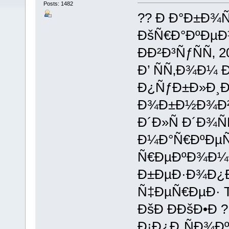
Posts: 1482
?? Ð Ð°Ð±Ð¾
ÐšÑ€Ð°ÐºÐµÐ
ÐÐ²Ð³ÑƒÑÑ‚ 2
Ð’ ÑÑ‚Ð¾Ð¼
Ð¿ÑƒÐ±Ð»Ð¸
Ð¾Ð±Ð½Ð¾Ð²
Ð´Ð»Ñ Ð´Ð¾Ñ
Ð¼Ð°Ñ€ÐºÐµÑ‚
Ñ€ÐµÐºÐ¾Ð¼
Ð±ÐµÐ·Ð¾Ð¿
Ñ‡ÐµÑ€ÐµÐ· T
ÐšÐ ÐÐšÐ•Ð ?
Ð¡Ð¿Ð¸ÑÐ¾Ðº