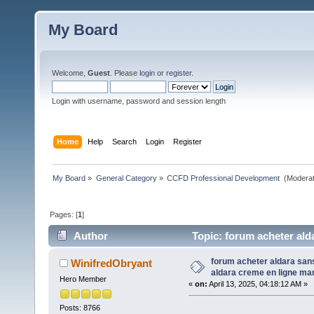
My Board
Welcome,
Guest
. Please
login
or
register
.
Login with username, password and session length
Home
Help
Search
Login
Register
My Board
»
General Category
»
CCFD Professional Development 
(Moderat
Pages: [
1
]
Author
Topic: forum acheter ald
34 times)
forum acheter aldara san
WinifredObryant
aldara creme en ligne ma
Hero Member
«
on:
April 13, 2025, 04:18:12 AM »
Posts: 8766