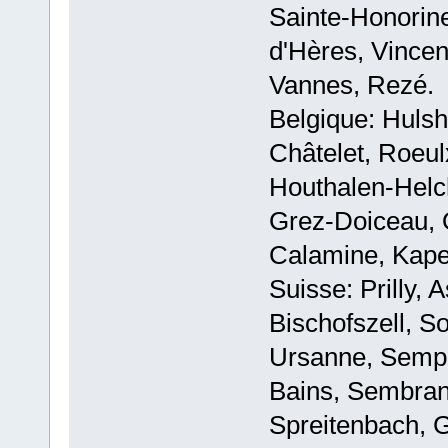
Sainte-Honorine
d'Hères, Vince
Vannes, Rezé.
Belgique: Hulsh
Châtelet, Roeul
Houthalen-Helc
Grez-Doiceau, O
Calamine, Kapel
Suisse: Prilly, 
Bischofszell, So
Ursanne, Sempa
Bains, Sembran
Spreitenbach, 