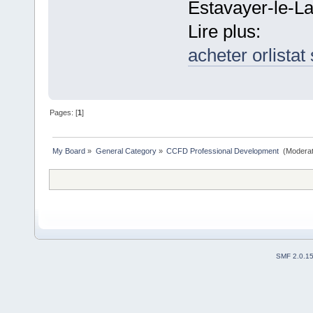
Estavayer-le-Lac
Lire plus:
acheter orlista
Pages: [
1
]
My Board
»
General Category
»
CCFD Professional Development 
(Moderat
SMF 2.0.1