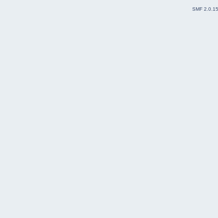
SMF 2.0.1