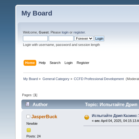
My Board
Welcome,
Guest
. Please
login
or
register
.
Login with username, password and session length
Home
Help
Search
Login
Register
My Board
»
General Category
»
CCFD Professional Development 
(Moderat
Pages: [
1
]
Author
Topic: Испытайте Дрип 
Испытайте Дрип Казино: 
JasperBuck
«
on:
April 04, 2025, 04:15:13 
Newbie
Posts: 24