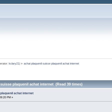
erator:
kclary21
) »
achat plaquenil suisse plaquenil achat internet
 suisse plaquenil achat internet (Read 39 times)
plaquenil achat internet
09:20 PM »