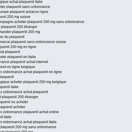
ique achat plaquenil italie
eter plaquenil sans ordonnance
rope plaquenil achat en ligne
uenil 200 mg suisse
n espagne acheter plaquenil 200 mg sans ordonnance
 plaquenil 200 étranger
mmander plaquenil 200 mg
er du plaquenil
nnance plaquenil sans ordonnance suisse
aquenil 200 mg en ligne
hat plaquenil
ter plaquenil en italie
nance plaquenil achat internet
enil en ligne belgique
ns ordonnance achat plaquenil en ligne
plaquenil
elgique acheter plaquenil 200 mg belgique
uenil italie
ns ordonnance achat plaquenil
t plaquenil 200 étranger
aquenil ou acheter
aquenil acheter
ns ordonnance plaquenil achat online
l italie
s ordonnance achat plaquenil italie
r plaquenil 200 mg sans ordonnance