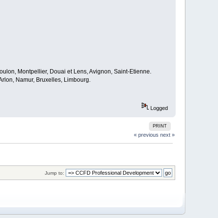
oulon, Montpellier, Douai et Lens, Avignon, Saint-Etienne.
rlon, Namur, Bruxelles, Limbourg.
Logged
PRINT
« previous
next »
Jump to: