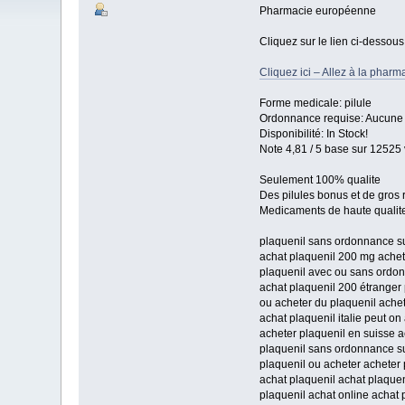
Pharmacie européenne
Cliquez sur le lien ci-dessou
Cliquez ici – Allez à la pharm
Forme medicale: pilule
Ordonnance requise: Aucune p
Disponibilité: In Stock!
Note 4,81 / 5 base sur 12525 v
Seulement 100% qualite
Des pilules bonus et de gro
Medicaments de haute qualit
plaquenil sans ordonnance su
achat plaquenil 200 mg achet
plaquenil avec ou sans ordon
achat plaquenil 200 étranger 
ou acheter du plaquenil ache
achat plaquenil italie peut o
acheter plaquenil en suisse a
plaquenil sans ordonnance s
plaquenil ou acheter acheter
achat plaquenil achat plaque
plaquenil achat online achat 