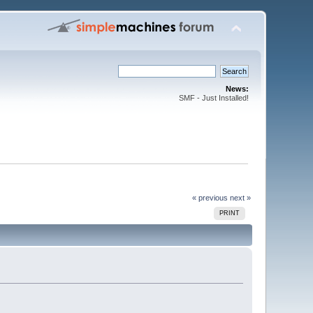
News:
SMF - Just Installed!
« previous
next »
PRINT