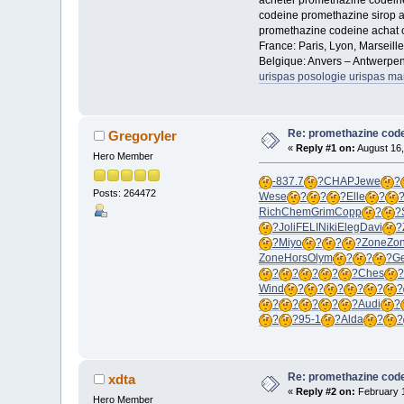
acheter promethazine codein
codeine promethazine sirop 
promethazine codeine achat 
France: Paris, Lyon, Marseill
Belgique: Anvers – Antwerpen
urispas posologie urispas ma
Re: promethazine code
Gregoryler
«
Reply #1 on:
August 16,
Hero Member
-
837.7
?
CHAP
Jewe
?
Posts: 264472
Wese
?
?
?
Elle
?
Rich
Chem
Grim
Copp
?
?
?
Joli
FELI
Niki
Eleg
Davi
?
?
Miyo
?
?
?
Zone
Zo
Zone
Hors
Olym
?
?
?
G
?
?
?
?
?
Ches
?
Wind
?
?
?
?
?
?
?
?
?
?
?
Audi
?
?
?
95-1
?
Alda
?
?
Re: promethazine code
xdta
«
Reply #2 on:
February 1
Hero Member