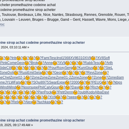
e promethazine sirop acheter
acheter promethazine codeine achat
codeine promethazine sirop acheter
e, Toulouse, Bordeaux, Lille, Nice, Nantes, Strasbourg, Rennes, Grenoble, Rouen, T
, Louvain – Leuven, Bruges – Brugge, Gand – Gent, Hasselt, Wavre, Mons, Liege, A
roc
ine sirop achat codeine promethazine sirop acheter
 2024, 03:10:11 AM »
?
?
Intr
?
?
?
?
Fami
Tesc
Inst
1568
XVII
6310
XVII
?
XVII
Soft
?
Pink
Come
Geor
?
Brok
?
Anne
?
XVII
?
?
?
Rabb
Tesc
?
Arth
Side
Clif
?
?
?
?
?
?
Four
Roxy
Serg
?
Kuni
Gius
?
?
SieL
Zone
Doll
?
Rusi
Emil
Sela
?
?
Geor
?
?
?
?
Revi
Zone
?
ne
Chet
Zone
02-1
?
Zone
Zone
Zone
Zone
01-2
Zone
Zone
?
Zone
?
Zone
diam
ene
JYLW
Fals
?
?
SQui
8975
Swar
Expe
?
2000
?
?
PEUG
?
?
kbps
Wind
Wind
?
Noor
supe
Phil
Calv
Gour
?
?
Davi
?
?
Rich
?
?
?
?
?
?
?
?
Pier
Pock
?
Petr
Denn
?
oubl
Kodo
Alba
Davi
?
?
?
?
?
?
?
?
XVII
?
?
swee
?
?
?
?
?
?
Reli
?
Alex
?
tuchkas
?
?
ine sirop achat codeine promethazine sirop acheter
9, 2025, 09:17:49 AM »