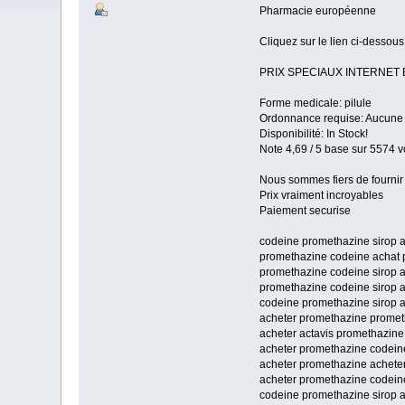
Pharmacie européenne
Cliquez sur le lien ci-desso
PRIX SPECIAUX INTERNE
Forme medicale: pilule
Ordonnance requise: Aucune p
Disponibilité: In Stock!
Note 4,69 / 5 base sur 5574 vo
Nous sommes fiers de fournir 
Prix vraiment incroyables
Paiement securise
codeine promethazine sirop a
promethazine codeine achat 
promethazine codeine sirop a
promethazine codeine sirop 
codeine promethazine sirop 
acheter promethazine promet
acheter actavis promethazin
acheter promethazine codein
acheter promethazine achete
acheter promethazine codein
codeine promethazine sirop 