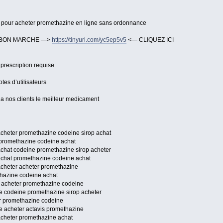
us pour acheter promethazine en ligne sans ordonnance
T BON MARCHE —>
https://tinyurl.com/yc5ep5v5
<— CLIQUEZ ICI
rescription requise
tes d’utilisateurs
a nos clients le meilleur medicament
cheter promethazine codeine sirop achat
promethazine codeine achat
chat codeine promethazine sirop acheter
achat promethazine codeine achat
acheter acheter promethazine
hazine codeine achat
e acheter promethazine codeine
e codeine promethazine sirop acheter
r promethazine codeine
e acheter actavis promethazine
acheter promethazine achat