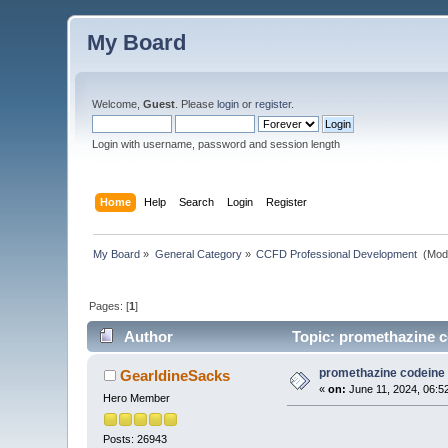
My Board
Welcome,
Guest
. Please
login
or
register
.
Login with username, password and session length
Home
Help
Search
Login
Register
My Board
»
General Category
»
CCFD Professional Development 
(Mod
Pages: [
1
]
Author
Topic: promethazine c
promethazine codeine 
GearldineSacks
«
on:
June 11, 2024, 06:5
Hero Member
Posts: 26943