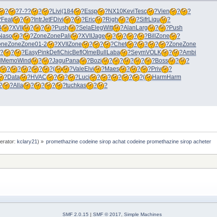
?
?
7-??
?
?
Livi
(184
?
Essp
?
NX10
Kevi
Tesc
?
Vien
?
?
?
Feat
?
?
Intr
JetF
Divi
?
?
Eric
?
Righ
?
?
Sifr
Liqu
?
4
?
XVII
?
?
?
Push
?
Sela
Eleg
Witt
?
Alan
Larg
?
?
Push
Naso
?
?
Zone
Zone
Pali
?
XVII
Jage
?
?
?
?
Bill
Zone
?
one
Zone
Zone
01-2
?
XVII
Zone
?
?
?
Chet
?
?
?
?
Zone
Zone
?
?
?
Easy
Pink
Defi
Chic
Befl
Olme
Bull
Laba
?
Seym
VOLK
?
?
Ambi
l
Memo
Wind
?
?
Jagu
Pana
?
Bozi
?
?
?
?
?
Boss
?
?
?
?
?
?
?
(
?
Vale
Elvi
?
Maes
?
?
?
Priv
?
?
Data
?
HVAC
?
?
?
Luci
?
?
?
?
?
(
Harm
Harm
?
?
Alla
?
?
?
?
tuchkas
?
?
erator:
kclary21
) »
promethazine codeine sirop achat codeine promethazine sirop acheter
SMF 2.0.15
|
SMF © 2017
,
Simple Machines