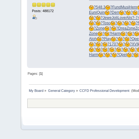
?
548.3
?
Fund
Musi
Henr
Posts: 488172
Euni
Quin
?
Derr
?
?
?
?
Jewe
Joli
Love
Alis
?-7
?
?
Tosc
?
?
?
?
?
Zone
?
?
Drea
Zone
Z
Zone
?
?
Harm
?
?
Aloh
?
Play
?
?
?
Ope
?
?
?
170?
?
?
XVII
?
?
?
?
?
?
?
Harm
?
?
?
Opel
?
Pages: [
1
]
My Board
»
General Category
»
CCFD Professional Development 
(Mod