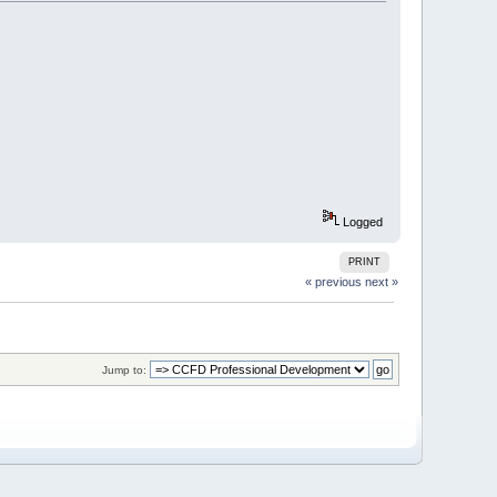
Logged
PRINT
« previous
next »
Jump to: