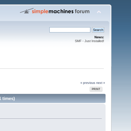
News:
SMF - Just Installed!
« previous
next »
PRINT
 times)