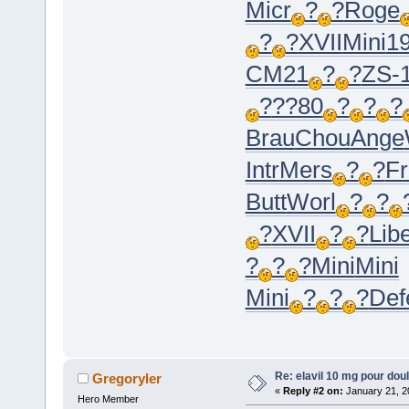
Micr
?
?
Roge
?
?
XVII
Mini
1
CM21
?
?
ZS-
?
??80
?
?
?
Brau
Chou
Ange
Intr
Mers
?
?
F
Butt
Worl
?
?
?
XVII
?
?
Lib
?
?
?
Mini
Mini
Mini
?
?
?
Def
Re: elavil 10 mg pour doul
Gregoryler
«
Reply #2 on:
January 21, 2
Hero Member