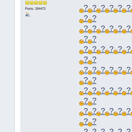
?
?
?
?
?
?
Posts: 264472
?
?
?
?
?
?
?
?
?
?
?
?
?
?
?
?
?
?
?
?
?
?
?
?
?
?
?
?
?
?
?
?
?
?
?
?
?
?
?
?
?
?
?
?
?
?
?
?