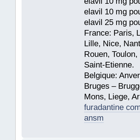
elavil 10 mg po
elavil 10 mg po
elavil 25 mg po
France: Paris, 
Lille, Nice, Na
Rouen, Toulon, 
Saint-Etienne.
Belgique: Anve
Bruges – Brugg
Mons, Liege, Ar
furadantine com
ansm