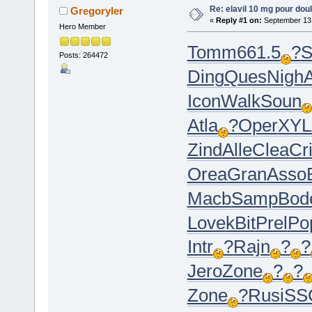
Re: elavil 10 mg pour doul
Gregoryler
«
Reply #1 on:
September 13,
Hero Member
Tomm
661.5
?
S
Posts: 264472
Ding
Ques
Nigh
Icon
Walk
Soun
Atla
?
Oper
XYL
Zind
Alle
Clea
Cr
Orea
Gran
Asso
Macb
Samp
Bod
Love
kBit
Prel
Po
Intr
?
Rajn
?
?
Jero
Zone
?
?
Zone
?
Rusi
SS