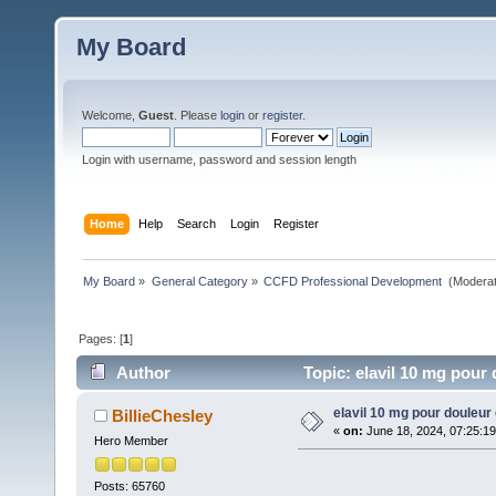
My Board
Welcome,
Guest
. Please
login
or
register
.
Login with username, password and session length
Home
Help
Search
Login
Register
My Board
»
General Category
»
CCFD Professional Development 
(Moderat
Pages: [
1
]
Author
Topic: elavil 10 mg pour 
elavil 10 mg pour douleur 
BillieChesley
«
on:
June 18, 2024, 07:25:1
Hero Member
Posts: 65760