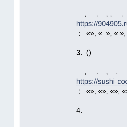
, . , , .
https://904905.r
: «», « », « »,
3. ()
, . , . 
https://sushi-co
: «», «», «», «
4.