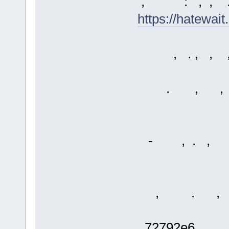
, : , , 
https://hatewait
, . , , 
. , , 
- , . ,
, . ,
72792e6