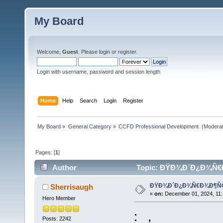
My Board
Welcome,
Guest
. Please
login
or
register
.
Login with username, password and session length
Home
Help
Search
Login
Register
My Board
»
General Category
»
CCFD Professional Development 
(Moderat
Pages: [
1
]
Author
Topic: ÐŸÐ¾Ð´Ð¿Ð¾Ñ€Ð
ÐŸÐ¾Ð´Ð¿Ð¾Ñ€Ð¾Ð¶ÑŒ
Sherrisaugh
«
on:
December 01, 2024, 11:
Hero Member
: ,
Posts: 2242