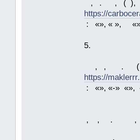
, . , ( 
https://carboce
: «», « », «»
5.
, , . ( 
https://maklerrr
: «», «-» «», 
, , . , 