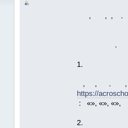
, , , 
.
1.
, , . ,
https://acrosch
: «», «», «», 
2.