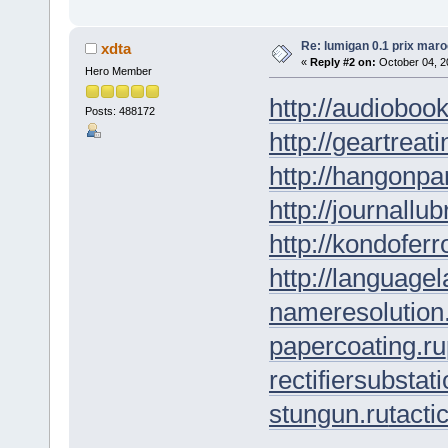
Re: lumigan 0.1 prix maro
xdta
«
Reply #2 on:
October 04, 2
Hero Member
http://audioboo
Posts: 488172
http://geartreati
http://hangonpar
http://journallub
http://kondofer
http://languagel
nameresolution
papercoating.ru
rectifiersubstati
stungun.ru
tacti