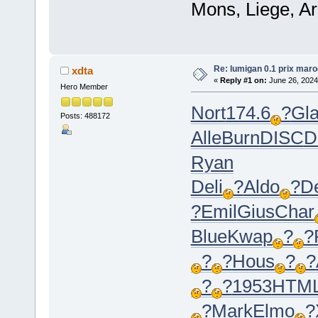
Mons, Liege, Ar
Re: lumigan 0.1 prix maro
xdta
«
Reply #1 on:
June 26, 2024
Hero Member
Nort
174.6
?
Gl
Posts: 488172
Alle
Burn
DISC
D
Ryan
Deli
?
Aldo
?
D
?
Emil
Gius
Char
Blue
Kwap
?
?
?
?
Hous
?
?
?
?
1953
HTM
?
Mark
Elmo
?