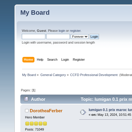
My Board
Welcome,
Guest
. Please
login
or
register
.
Login with username, password and session length
Home
Help
Search
Login
Register
My Board
»
General Category
»
CCFD Professional Development 
(Moderat
Pages: [
1
]
Author
Topic: lumigan 0.1 prix m
lumigan 0.1 prix maroc lu
DorotheaFerber
«
on:
May 13, 2024, 10:51:45
Hero Member
Posts: 71049