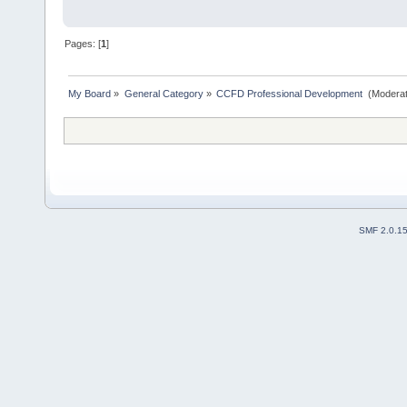
Pages: [
1
]
My Board
»
General Category
»
CCFD Professional Development 
(Moderat
SMF 2.0.1