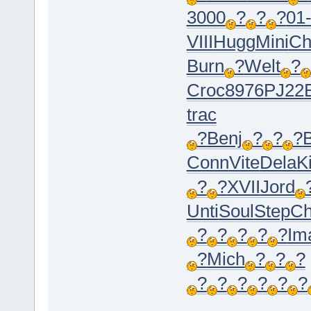
3000
?
?
?
01
VIII
Hugg
Mini
Ch
Burn
?
Welt
?
Croc
8976
PJ22
trac
?
Benj
?
?
?
Conn
Vite
Dela
K
?
?
XVII
Jord
Unti
Soul
Step
Ch
?
?
?
?
?
Im
?
Mich
?
?
?
?
?
?
?
?
?