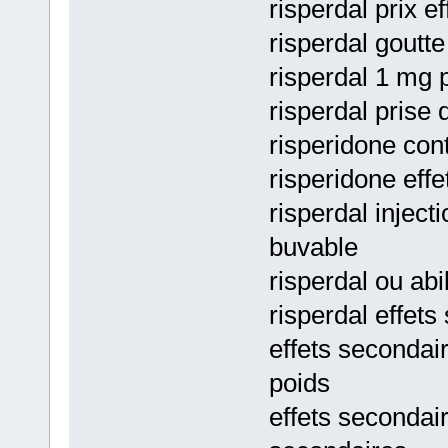
risperdal prix e
risperdal goutte
risperdal 1 mg p
risperdal prise 
risperidone cont
risperidone effe
risperdal inject
buvable
risperdal ou abi
risperdal effets
effets secondair
poids
effets secondair