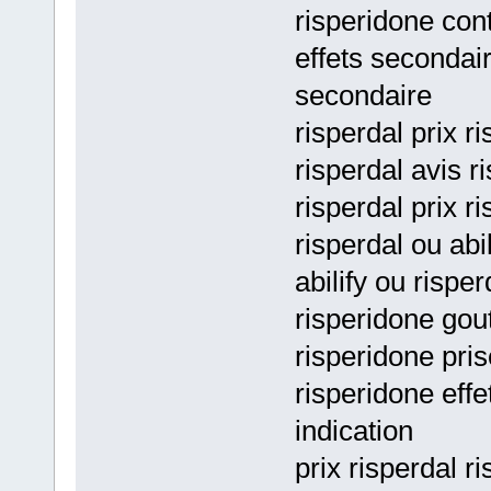
risperidone cont
effets secondair
secondaire
risperdal prix r
risperdal avis r
risperdal prix r
risperdal ou abil
abilify ou rispe
risperidone gou
risperidone pris
risperidone eff
indication
prix risperdal r