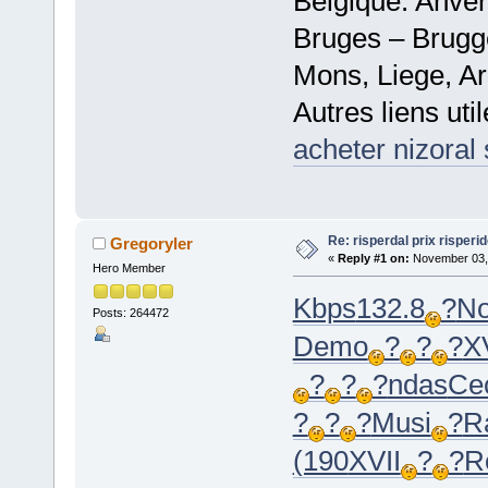
Belgique: Anve
Bruges – Brugg
Mons, Liege, Ar
Autres liens util
acheter nizoral
Re: risperdal prix risperi
Gregoryler
«
Reply #1 on:
November 03, 
Hero Member
Kbps
132.8
?
No
Posts: 264472
Demo
?
?
?
X
?
?
?
ndas
Ce
?
?
?
Musi
?
R
(190
XVII
?
?
R