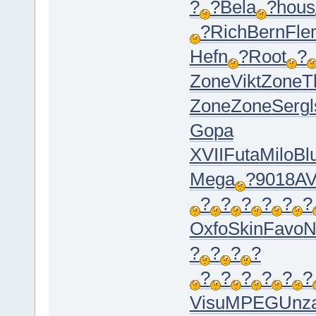
?
?
Bela
?
hous
?
Rich
Bern
Fle
Hefn
?
Root
?
Zone
Vikt
Zone
T
Zone
Zone
Serg
Gopa
XVII
Futa
Milo
Bl
Mega
?
9018
A
?
?
?
?
?
?
Oxfo
Skin
Favo
N
?
?
?
?
?
?
?
?
?
?
Visu
MPEG
Unz