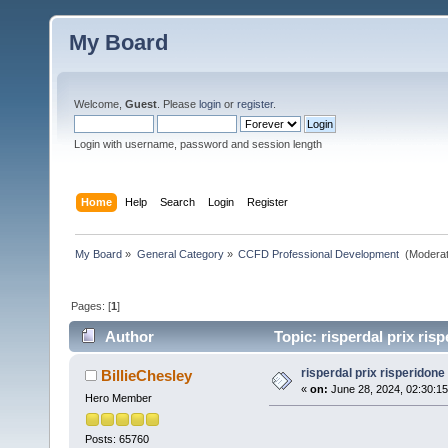
My Board
Welcome,
Guest
. Please
login
or
register
.
Login with username, password and session length
Home
Help
Search
Login
Register
My Board
»
General Category
»
CCFD Professional Development 
(Moderat
Pages: [
1
]
Author
Topic: risperdal prix ris
risperdal prix risperidone
BillieChesley
«
on:
June 28, 2024, 02:30:1
Hero Member
Posts: 65760