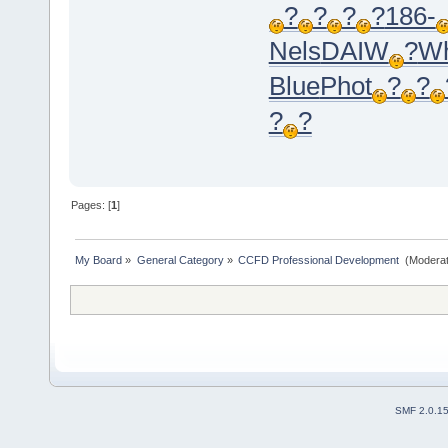
?
?
?
?
186-
Nels
DAIW
?
Wh
Blue
Phot
?
?
?
?
Pages: [
1
]
My Board
»
General Category
»
CCFD Professional Development 
(Moderat
SMF 2.0.1