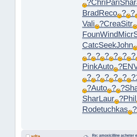
?
Chri
Pari
Shar
Brad
Reco
?
?
Vali
?
Crea
Sitr
Foun
Wind
Micr
S
Catc
Seek
John
?
?
?
?
?
?
Pink
Auto
?
EN
?
?
?
?
?
?
?
Auto
?
?
Sh
Shar
Laur
?
Phil
Rode
tuchkas
?
Re: amoxicilline acheter 
xdta