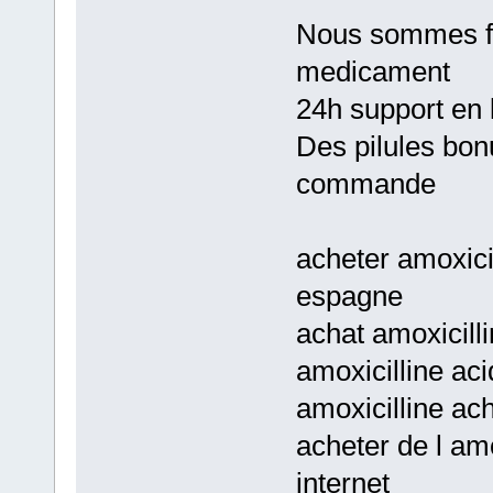
Nous sommes fie
medicament
24h support en 
Des pilules bon
commande
acheter amoxicil
espagne
achat amoxicilli
amoxicilline ac
amoxicilline ac
acheter de l amo
internet