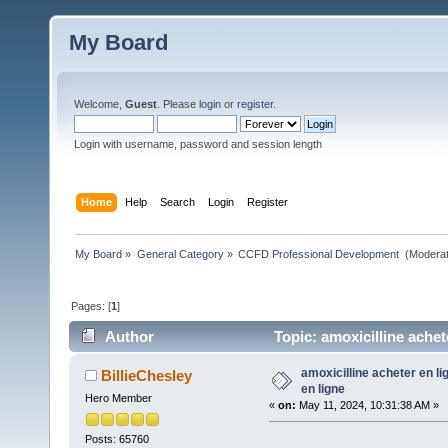
My Board
Welcome,
Guest
. Please
login
or
register
.
Login with username, password and session length
Home
Help
Search
Login
Register
My Board
»
General Category
»
CCFD Professional Development 
(Moderat
Pages: [
1
]
Author
Topic: amoxicilline achet
amoxicilline acheter en li
BillieChesley
en ligne
Hero Member
«
on:
May 11, 2024, 10:31:38 AM »
Posts: 65760