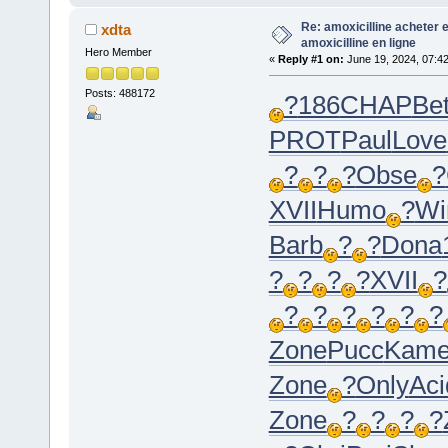
Re: amoxicilline acheter 
xdta
amoxicilline en ligne
Hero Member
«
Reply #1 on:
June 19, 2024, 07:4
Posts: 488172
?
186
CHAP
Bet
PROT
Paul
Love
?
?
?
Obse
?
XVII
Humo
?
Wi
Barb
?
?
Dona
?
?
?
?
XVII
?
?
?
?
?
?
?
Zone
Pucc
Kam
Zone
?
Only
Aci
Zone
?
?
?
?