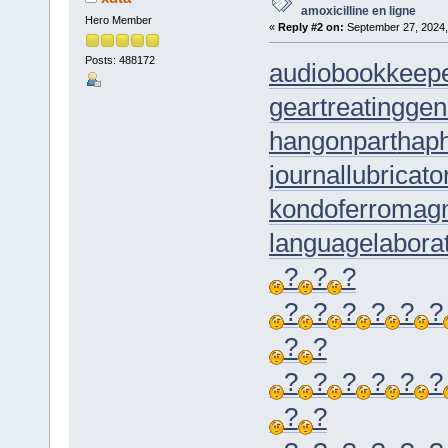
amoxicilline en ligne
Hero Member
«
Reply #2 on:
September 27, 2024,
Posts: 488172
audiobookkeep
geartreating
gen
hangonpart
hap
journallubricato
kondoferromag
languagelabora
?
?
?
?
?
?
?
?
?
?
?
?
?
?
?
?
?
?
?