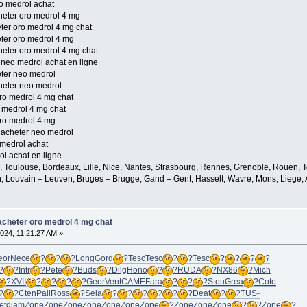
o medrol achat
heter oro medrol 4 mg
ter oro medrol 4 mg chat
ter oro medrol 4 mg
heter oro medrol 4 mg chat
 neo medrol achat en ligne
eter neo medrol
heter neo medrol
ro medrol 4 mg chat
 medrol 4 mg chat
oro medrol 4 mg
 acheter neo medrol
 medrol achat
l achat en ligne
e, Toulouse, Bordeaux, Lille, Nice, Nantes, Strasbourg, Rennes, Grenoble, Rouen, T
, Louvain – Leuven, Bruges – Brugge, Gand – Gent, Hasselt, Wavre, Mons, Liege, A
acheter oro medrol 4 mg chat
024, 11:21:27 AM »
eor
Nece
?
?
?
Long
Gord
?
Tesc
Tesc
?
?
Tesc
?
?
?
?
?
?
Intr
?
Pete
?
Buds
?
Dilg
Hono
?
?
RUDA
?
NX86
?
Mich
?
XVII
?
?
?
?
Geor
Vent
CAME
Fara
?
?
?
Stou
Grea
?
Coto
?
?
Cten
Pali
Ross
?
Sela
?
?
?
?
?
?
Deat
?
?
TUS-
et
diam
Zone
Zone
Zone
Zone
Zone
Zone
Zone
?
Zone
Zone
Zone
?
?
Zone
?