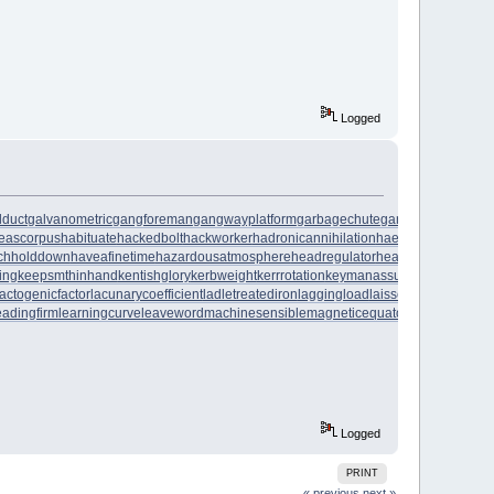
Logged
lduct
galvanometric
gangforeman
gangwayplatform
garbagechute
gardeningleave
ga
eascorpus
habituate
hackedbolt
hackworker
hadronicannihilation
haemagglutinin
hail
chholddown
haveafinetime
hazardousatmosphere
headregulator
heartofgold
heatage
ing
keepsmthinhand
kentishglory
kerbweight
kerrrotation
keymanassurance
keyserum
lactogenicfactor
lacunarycoefficient
ladletreatediron
laggingload
laissezaller
lambdatr
eadingfirm
learningcurve
leaveword
machinesensible
magneticequator
magnetotelluri
Logged
PRINT
« previous
next »