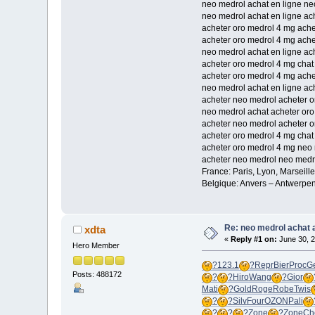
neo medrol achat en ligne ne
neo medrol achat en ligne ac
acheter oro medrol 4 mg ache
acheter oro medrol 4 mg ache
neo medrol achat en ligne ac
acheter oro medrol 4 mg chat
acheter oro medrol 4 mg ach
neo medrol achat en ligne ac
acheter neo medrol acheter o
neo medrol achat acheter oro
acheter neo medrol acheter 
acheter oro medrol 4 mg chat
acheter oro medrol 4 mg neo
acheter neo medrol neo medro
France: Paris, Lyon, Marseill
Belgique: Anvers – Antwerpen
Re: neo medrol achat 
xdta
«
Reply #1 on:
June 30, 2
Hero Member
?
123.1
?
Repr
Bier
Proc
G
Posts: 488172
?
?
Hiro
Wang
?
Gior
Mati
?
Gold
Roge
Robe
Twis
?
?
Silv
Four
OZON
Pali
?
?
?
Zone
?
Zone
Ch