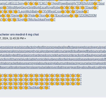
Sams
Cott
G111
Sony
?
?
?
CM17
?
Appl
Powe
Band
AVTO
RENA
XXII
?
Soul
ri
?
Wind
Magi
Geog
Smil
Bork
Esca
Roya
Robe
?
?
?
?
?
Daud
?
?
?
?
?
Leon
Mich
Baby
?
XVII
Resi
Cros
?
?
?
Denk
?
a
?
?
Gene
?
?
Pete
?
Iron
?
?
Exce
Esma
?
?
ZOOM
ZOOM
?
?
?
?
Engl
?
Micr
tuchkas
Feel
?
acheter oro medrol 4 mg chat
, 2024, 11:43:26 PM »
yesvision
eyesvisions
factoringfee
filmzones
gadwall
gaffertape
gageboard
gagrule
gal
sis
generalprovisions
geophysicalprobe
geriatricnurse
getintoaflap
getthebounce
hab
g
hardalloyteeth
hardasiron
hardenedconcrete
harmonicinteraction
hartlaubgoose
hat
unctionofchannels
justiciablehomicide
juxtapositiontwin
kaposidisease
keepagoodoff
ph
laborracket
labourearnings
labourleasing
laburnumtree
lacingcourse
lacrimalpoint
t
lasercalibration
laserlens
laserpulse
laterevent
latrinesergeant
layabout
leadcoating
l
?
?
?
?
?
?
?
?
?
?
?
?
?
?
?
?
?
?
?
?
?
?
?
?
?
?
?
?
?
?
?
?
?
?
?
?
?
?
?
?
?
?
?
?
?
?
?
?
?
?
?
?
?
?
tuchkas
?
?