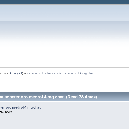
erator:
kclary21
) »
neo medrol achat acheter oro medrol 4 mg chat
at acheter oro medrol 4 mg chat (Read 78 times)
ter oro medrol 4 mg chat
:42 AM »