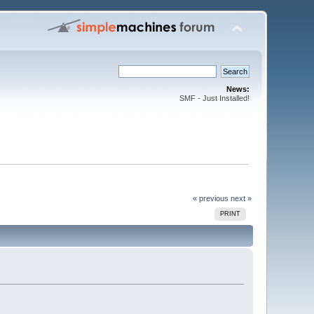
News:
SMF - Just Installed!
« previous
next »
PRINT