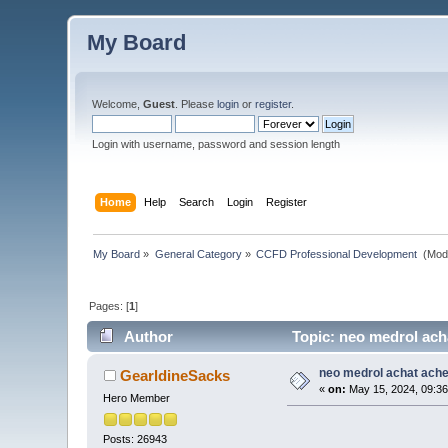
My Board
Welcome,
Guest
. Please
login
or
register
.
Login with username, password and session length
Home
Help
Search
Login
Register
My Board
»
General Category
»
CCFD Professional Development 
(Mod
Pages: [
1
]
Author
Topic: neo medrol ach
neo medrol achat ache
GearldineSacks
«
on:
May 15, 2024, 09:36
Hero Member
Posts: 26943