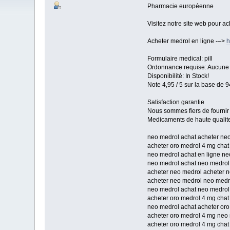
Pharmacie européenne
Visitez notre site web pour a
Acheter medrol en ligne -–>
h
Formulaire medical: pill
Ordonnance requise: Aucune p
Disponibilité: In Stock!
Note 4,95 / 5 sur la base de 9
Satisfaction garantie
Nous sommes fiers de fournir 
Medicaments de haute qualit
neo medrol achat acheter ne
acheter oro medrol 4 mg chat
neo medrol achat en ligne ne
neo medrol achat neo medrol 
acheter neo medrol acheter 
acheter neo medrol neo medr
neo medrol achat neo medrol
acheter oro medrol 4 mg chat
neo medrol achat acheter or
acheter oro medrol 4 mg neo 
acheter oro medrol 4 mg chat