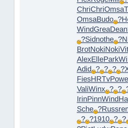
Chri
Chri
Omsa
T
Omsa
Budo
?
H
Wind
Grea
Dean
?
Sidn
othe
?
N
Brot
Noki
Noki
Vit
Alex
Elle
Park
Wi
Adid
?
?
?
?
X
Fies
HRTv
Pow
Vali
Winx
?
?
Irin
Pinn
Wind
Ha
Sche
?
Russ
re
?
?
1910
?
?