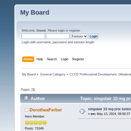
My Board
Welcome,
Guest
. Please
login
or
register
.
Login with username, password and session length
Home
Help
Search
Login
Register
My Board
»
General Category
»
CCFD Professional Development 
(Moderat
Pages: [
1
]
Author
Topic: singulair 10 mg pr
singulair 10 mg prix tunis
DorotheaFerber
«
on:
May 13, 2024, 09:50:37
Hero Member
Posts: 71049