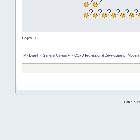
?
?
?
?
?
?
?
?
Pages: [
1
]
My Board
»
General Category
»
CCFD Professional Development 
(Moderat
SMF 2.0.1