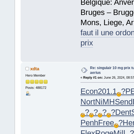
Belgique: Anve
Bruges – Brugg
Mons, Liege, Ar
faut il une ord
prix
Re: singulair 10 mg prix t
xdta
aerius
Hero Member
«
Reply #1 on:
June 26, 2024, 08:5
Posts: 488172
Econ
201.1
?
P
Nort
NiMH
Send
?
?
?
?
Dent
Penh
Free
?
He
Flex
Roge
Mill
?