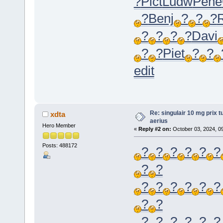
?
Pict
Ludw
Pene
?
Benj
?
?
?
?
?
?
?
Davi
?
?
Piet
?
?
edit
Re: singulair 10 mg prix t
xdta
aerius
Hero Member
«
Reply #2 on:
October 03, 2024, 0
Posts: 488172
?
?
?
?
?
?
?
?
?
?
?
?
?
?
?
?
?
?
?
?
?
?