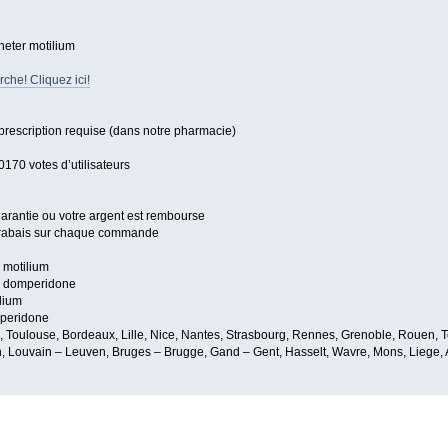
heter motilium
che! Cliquez ici!
prescription requise (dans notre pharmacie)
0170 votes d’utilisateurs
 garantie ou votre argent est rembourse
s rabais sur chaque commande
 motilium
r domperidone
lium
mperidone
e, Toulouse, Bordeaux, Lille, Nice, Nantes, Strasbourg, Rennes, Grenoble, Rouen, T
, Louvain – Leuven, Bruges – Brugge, Gand – Gent, Hasselt, Wavre, Mons, Liege, A