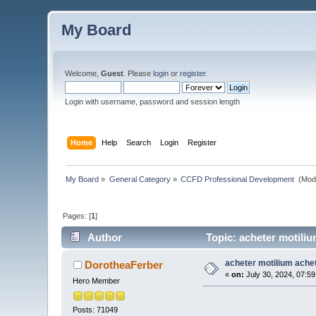
My Board
Welcome,
Guest
. Please
login
or
register
.
Login with username, password and session length
Home
Help
Search
Login
Register
My Board
»
General Category
»
CCFD Professional Development 
(Mod
Pages: [
1
]
Author
Topic: acheter motili
acheter motilium ach
DorotheaFerber
«
on:
July 30, 2024, 07:5
Hero Member
Posts: 71049