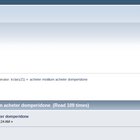
erator:
kclary21
) »
acheter motilium acheter domperidone
um acheter domperidone (Read 109 times)
eter domperidone
9:24 AM »