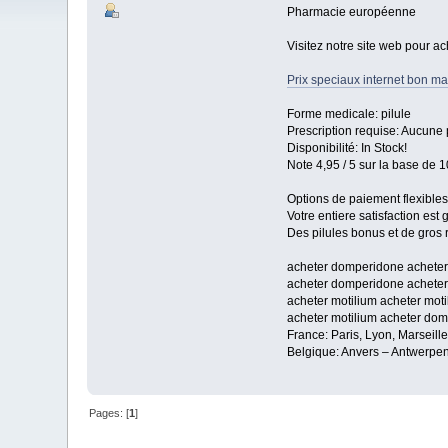
Pharmacie européenne
Visitez notre site web pour ac
Prix speciaux internet bon mar
Forme medicale: pilule
Prescription requise: Aucune 
Disponibilité: In Stock!
Note 4,95 / 5 sur la base de 1
Options de paiement flexibles
Votre entiere satisfaction est
Des pilules bonus et de gro
acheter domperidone acheter
acheter domperidone achete
acheter motilium acheter moti
acheter motilium acheter do
France: Paris, Lyon, Marseill
Belgique: Anvers – Antwerpen
Pages: [
1
]