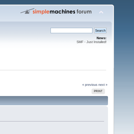
News:
SMF - Just Installed!
« previous
next »
PRINT