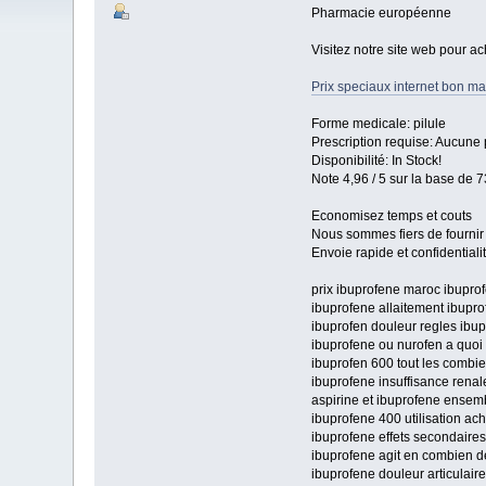
Pharmacie européenne
Visitez notre site web pour ac
Prix speciaux internet bon mar
Forme medicale: pilule
Prescription requise: Aucune 
Disponibilité: In Stock!
Note 4,96 / 5 sur la base de 7
Economisez temps et couts
Nous sommes fiers de fournir 
Envoie rapide et confidential
prix ibuprofene maroc ibupro
ibuprofene allaitement ibupr
ibuprofen douleur regles ibu
ibuprofene ou nurofen a quoi 
ibuprofen 600 tout les combi
ibuprofene insuffisance renal
aspirine et ibuprofene ensemb
ibuprofene 400 utilisation ac
ibuprofene effets secondaire
ibuprofene agit en combien d
ibuprofene douleur articulai