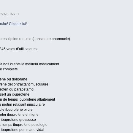
heter motrin
che! Cliquez ici!
prescription requise (dans notre pharmacie)
345 votes d’utilisateurs
a nos clients le meilleur medicament
ite complete
fene ou doliprane
ofene decontractant musculaire
profen ou paracetamol
sert un ibuprofene
en de temps ibuprofene allaitement
e motrin relaxant musculaire
le ibuprofene pilule
heter ibuprofene en ligne
s ibuprofene grossesse
e temps ibuprofene posologie
re ibuprofene pommade vidal