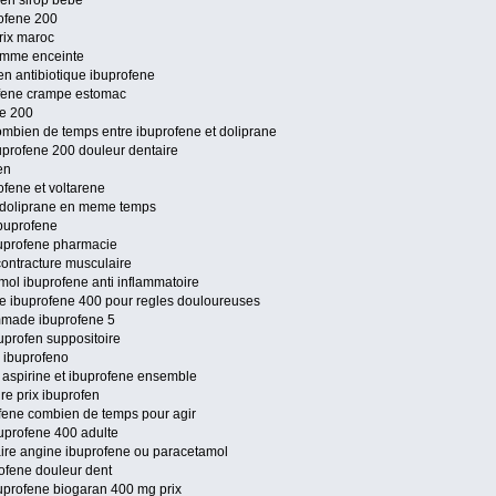
fen sirop bebe
rofene 200
prix maroc
femme enceinte
en antibiotique ibuprofene
ofene crampe estomac
ne 200
mbien de temps entre ibuprofene et doliprane
uprofene 200 douleur dentaire
en
ofene et voltarene
t doliprane en meme temps
ibuprofene
buprofene pharmacie
contracture musculaire
mol ibuprofene anti inflammatoire
e ibuprofene 400 pour regles douloureuses
ommade ibuprofene 5
buprofen suppositoire
 ibuprofeno
 aspirine et ibuprofene ensemble
re prix ibuprofen
fene combien de temps pour agir
buprofene 400 adulte
ire angine ibuprofene ou paracetamol
ofene douleur dent
uprofene biogaran 400 mg prix