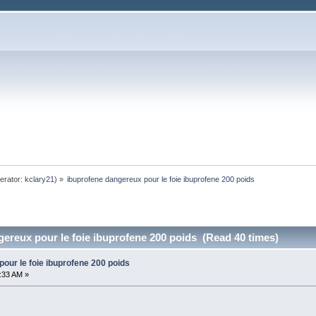
erator:
kclary21
) »
ibuprofene dangereux pour le foie ibuprofene 200 poids
ereux pour le foie ibuprofene 200 poids (Read 40 times)
our le foie ibuprofene 200 poids
0:33 AM »