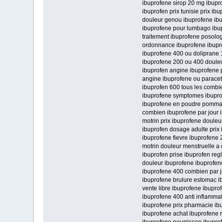
ibuprofene sirop 20 mg ibupr
ibuprofen prix tunisie prix i
douleur genou ibuprofene ib
ibuprofene pour lumbago ibu
traitement ibuprofene posolo
ordonnance ibuprofene ibupro
ibuprofene 400 ou doliprane 
ibuprofene 200 ou 400 doule
ibuprofen angine ibuprofene
angine ibuprofene ou paracet
ibuprofen 600 tous les combie
ibuprofene symptomes ibupro
ibuprofene en poudre pomma
combien ibuprofene par jour i
motrin prix ibuprofene douleu
ibuprofen dosage adulte prix
ibuprofene fievre ibuprofene 
motrin douleur menstruelle a 
ibuprofen prise ibuprofen re
douleur ibuprofene ibuprofene
ibuprofene 400 combien par jo
ibuprofene brulure estomac i
vente libre ibuprofene ibupr
ibuprofene 400 anti inflamma
ibuprofene prix pharmacie ib
ibuprofene achat ibuprofene