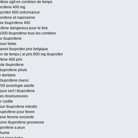
ofene agit en combien de temps
buprofene 400 mg
uprofen 600 ordonnance
profene et naproxene
gie ibuprofene 400
fene dangereux pour le foie
1000 ibuprofene tous les combien
ur ibuprofene
 pour bebe
amol ibuprofen prix belgique
n de temps j ai pris 800 mg ibuprofen
fene 400 prix
de ibuprofene
buprofene pilule
r dentaire
 ibuprofene maroc
200 posologie adulte
quoi sert l ibuprofene
gles douloureuses
 cystite
ur ibuprofene intestin
buprofene pour fievre
ofene femme enceinte
toire ibuprofene grossesse
uprofene a jeun
 rhume