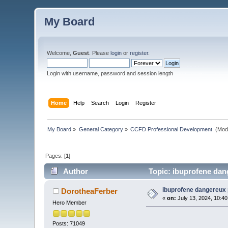
My Board
Welcome,
Guest
. Please
login
or
register
.
Login with username, password and session length
Home
Help
Search
Login
Register
My Board
»
General Category
»
CCFD Professional Development 
(Mod
Pages: [
1
]
Author
Topic: ibuprofene dang
ibuprofene dangereux p
DorotheaFerber
«
on:
July 13, 2024, 10:4
Hero Member
Posts: 71049