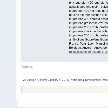
prix ibuprofen 400 ibuprofene 
achat ibuprofene motrin et tyl
ibuprofene 400 mg regle dou
peut on alterner aspirine et 
ibuprofene 400 douleur dos i
ibuprofene grossesse crat ib
ibuprofene 200 prix ibuprofe
ibuprofene sciatique ibuprofe
ibuprofene 200 prix ibuprofen
antibiotique ibuprofene ibupro
France: Paris, Lyon, Marseill
Belgique: Anvers – Antwerpen
rosuvastatine 10 mg prix prix
Pages: [
1
]
My Board
»
General Category
»
CCFD Professional Development 
(Mod