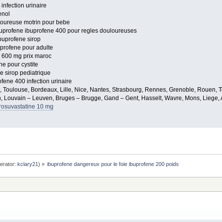
infection urinaire
enol
loureuse motrin pour bebe
ibuprofene ibuprofene 400 pour regles douloureuses
buprofene sirop
uprofene pour adulte
n 600 mg prix maroc
ne pour cystite
e sirop pediatrique
fene 400 infection urinaire
e, Toulouse, Bordeaux, Lille, Nice, Nantes, Strasbourg, Rennes, Grenoble, Rouen, T
, Louvain – Leuven, Bruges – Brugge, Gand – Gent, Hasselt, Wavre, Mons, Liege, A
 rosuvastatine 10 mg
erator:
kclary21
) »
ibuprofene dangereux pour le foie ibuprofene 200 poids