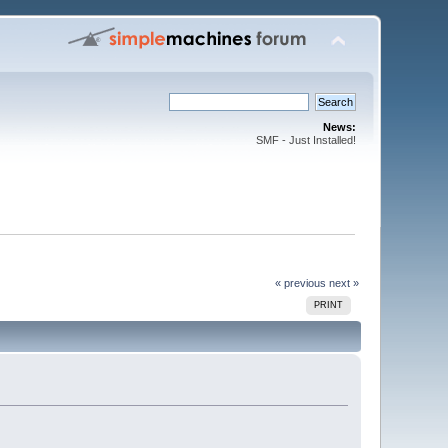
News:
SMF - Just Installed!
« previous
next »
PRINT