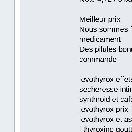
Meilleur prix
Nous sommes fie
medicament
Des pilules bon
commande
levothyrox effe
secheresse int
synthroid et caf
levothyrox prix 
levothyrox et a
l thyroxine gout