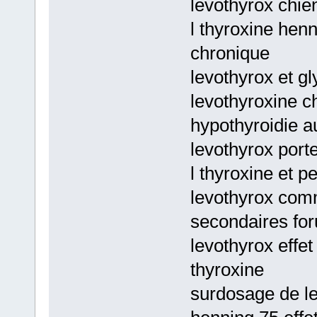
levothyrox chien
l thyroxine henn
chronique
levothyrox et g
levothyroxine c
hypothyroidie a
levothyrox port
l thyroxine et p
levothyrox comm
secondaires fo
levothyrox effet
thyroxine
surdosage de l