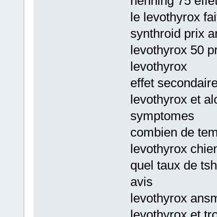
henning 75 effe
le levothyrox fa
synthroid prix a
levothyrox 50 p
levothyrox
effet secondair
levothyrox et a
symptomes
combien de temp
levothyrox chien
quel taux de ts
avis
levothyrox ansm
levothyrox et tr