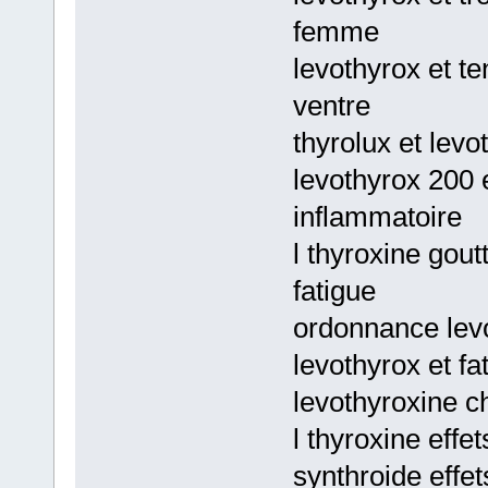
femme
levothyrox et te
ventre
thyrolux et lev
levothyrox 200 e
inflammatoire
l thyroxine gout
fatigue
ordonnance levot
levothyrox et fa
levothyroxine c
l thyroxine effe
synthroide effe