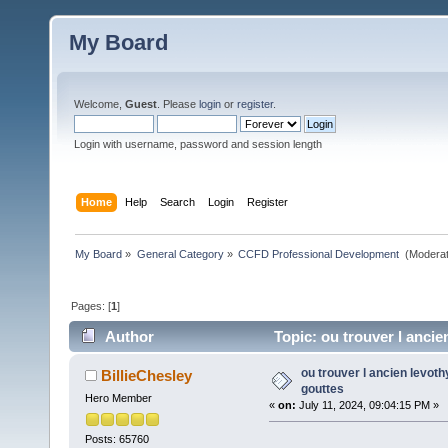
My Board
Welcome,
Guest
. Please
login
or
register
.
Login with username, password and session length
Home
Help
Search
Login
Register
My Board
»
General Category
»
CCFD Professional Development 
(Moderat
Pages: [
1
]
Author
Topic: ou trouver l ancie
ou trouver l ancien levot
BillieChesley
gouttes
Hero Member
«
on:
July 11, 2024, 09:04:15 PM »
Posts: 65760