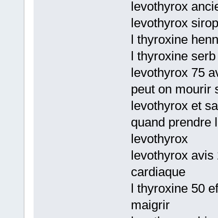
levothyrox anci
levothyrox sirop
l thyroxine henn
l thyroxine serb
levothyrox 75 a
peut on mourir 
levothyrox et s
quand prendre 
levothyrox
levothyrox avis
cardiaque
l thyroxine 50 e
maigrir