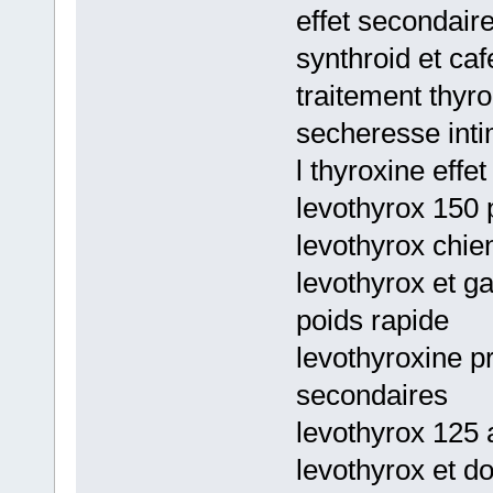
effet secondair
synthroid et caf
traitement thyro
secheresse int
l thyroxine effe
levothyrox 150 p
levothyrox chie
levothyrox et g
poids rapide
levothyroxine p
secondaires
levothyrox 125 
levothyrox et d