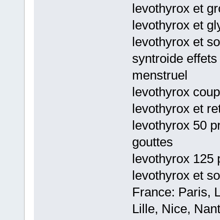
levothyrox et gr
levothyrox et gl
levothyrox et sol
syntroide effets
menstruel
levothyrox coup
levothyrox et r
levothyrox 50 p
gouttes
levothyrox 125 p
levothyrox et so
France: Paris, 
Lille, Nice, Na