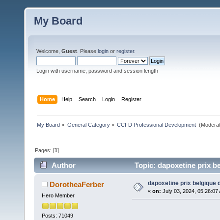
My Board
Welcome,
Guest
. Please
login
or
register
.
Login with username, password and session length
Home
Help
Search
Login
Register
My Board
»
General Category
»
CCFD Professional Development 
(Moderat
Pages: [
1
]
Author
Topic: dapoxetine prix b
dapoxetine prix belgique 
DorotheaFerber
«
on:
July 03, 2024, 05:26:07
Hero Member
Posts: 71049