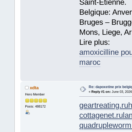
Saint-Etienne.
Belgique: Anve
Bruges – Brugg
Mons, Liege, Ar
Lire plus:
amoxicilline pou
maroc
Re: dapoxetine prix belgi
xdta
«
Reply #1 on:
June 03, 2026
Hero Member
geartreating.ru
h
Posts: 488172
cottagenet.ru
la
quadrupleworm