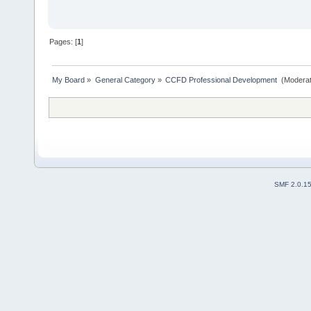
Pages: [
1
]
My Board
»
General Category
»
CCFD Professional Development 
(Moderat
SMF 2.0.1