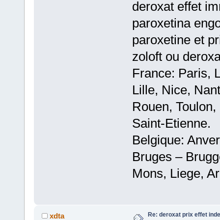
deroxat effet i
paroxetina eng
paroxetine et p
zoloft ou derox
France: Paris, 
Lille, Nice, Na
Rouen, Toulon, 
Saint-Etienne.
Belgique: Anve
Bruges – Brugg
Mons, Liege, Ar
Re: deroxat prix effet ind
xdta