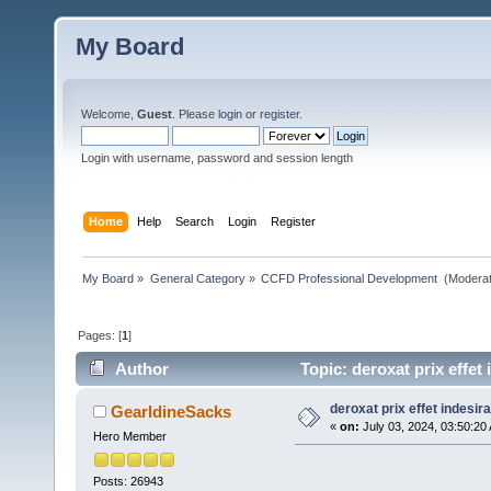
My Board
Welcome,
Guest
. Please
login
or
register
.
Login with username, password and session length
Home
Help
Search
Login
Register
My Board
»
General Category
»
CCFD Professional Development 
(Moderat
Pages: [
1
]
Author
Topic: deroxat prix effet
deroxat prix effet indesir
GearldineSacks
«
on:
July 03, 2024, 03:50:20
Hero Member
Posts: 26943