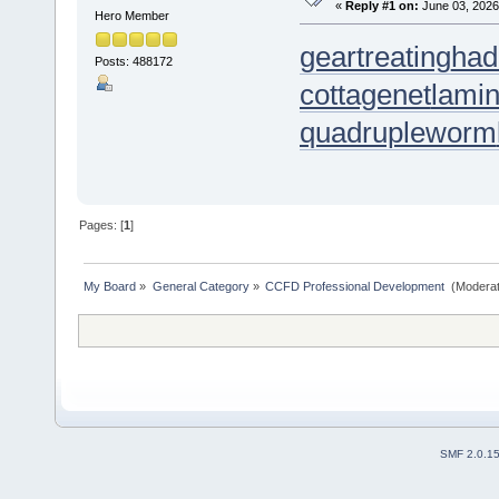
«
Reply #1 on:
June 03, 2026
Hero Member
geartreating
had
Posts: 488172
cottagenet
lamin
quadrupleworm
Pages: [
1
]
My Board
»
General Category
»
CCFD Professional Development 
(Moderat
SMF 2.0.1