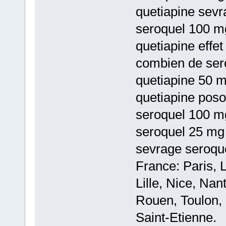
quetiapine sev
seroquel 100 mg
quetiapine effe
combien de sero
quetiapine 50 m
quetiapine posol
seroquel 100 mg
seroquel 25 mg 
sevrage seroqu
France: Paris, 
Lille, Nice, Na
Rouen, Toulon, 
Saint-Etienne.