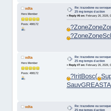
Re: trazodone ou seroquel
xdta
25 mg temps d action
Hero Member
«
Reply #6 on:
February 26, 2026, 
Posts: 488172
?
Zone
Zone
Zo
?
Zone
Zone
Sc
Re: trazodone ou seroquel
xdta
25 mg temps d action
Hero Member
«
Reply #7 on:
February 26, 2026, 
Posts: 488172
?
Irit
Bosc
(
Su
Sauv
GREA
ST
Re: trazodone ou seroquel
xdta
25 mg temps d action