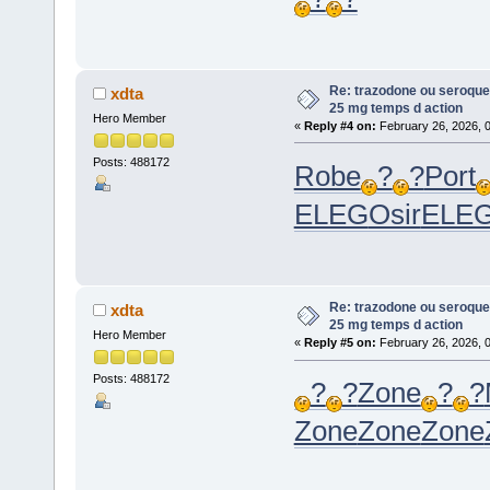
Re: trazodone ou seroquel
xdta
25 mg temps d action
Hero Member
«
Reply #4 on:
February 26, 2026, 
Posts: 488172
Robe
?
?
Port
ELEG
Osir
ELE
Re: trazodone ou seroquel
xdta
25 mg temps d action
Hero Member
«
Reply #5 on:
February 26, 2026, 
Posts: 488172
?
?
Zone
?
?
Zone
Zone
Zone