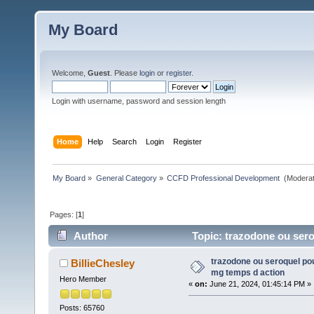
My Board
Welcome,
Guest
. Please
login
or
register
.
Login with username, password and session length
Home
Help
Search
Login
Register
My Board
»
General Category
»
CCFD Professional Development 
(Moderat
Pages: [
1
]
Author
Topic: trazodone ou sero
times)
trazodone ou seroquel pou
BillieChesley
mg temps d action
Hero Member
«
on:
June 21, 2024, 01:45:14 PM »
Posts: 65760