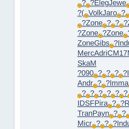
?
?
Eleg
Jewe
?
(
Volk
Jaro
?
?
Zone
?
?
?
?
Zone
?
Zone
Zone
Gibs
?
Ind
Merc
Adri
CM17
SkaM
?090
?
?
?
?
Andr
?
?
Imma
?
?
?
?
?
?
IDSF
Pira
?
?
R
Tran
Payn
?
?
Micr
?
?
?
Ind