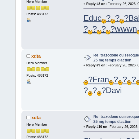
Hero Member
«
Reply #8 on:
February 26, 2026, 
Posts: 488172
Educ
?
?
?
Ba
?
?
?
?
wwwn
Re: trazodone ou seroquel
xdta
25 mg temps d action
Hero Member
«
Reply #9 on:
February 26, 2026, 
Posts: 488172
?
Fran
?
?
?
?
?
?
Davi
Re: trazodone ou seroquel
xdta
25 mg temps d action
Hero Member
«
Reply #10 on:
February 26, 2026,
Posts: 488172