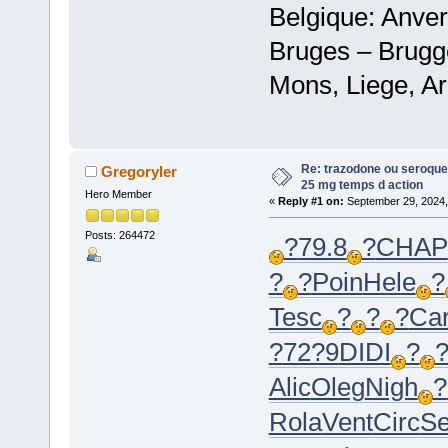
Belgique: Anve
Bruges – Brugg
Mons, Liege, Ar
Re: trazodone ou seroquel
Gregoryler
25 mg temps d action
Hero Member
«
Reply #1 on:
September 29, 2024,
Posts: 264472
?
79.8
?
CHAP
?
?
Poin
Hele
?
Tesc
?
?
?
Car
?
72?9
DIDI
?
Alic
Oleg
Nigh
?
Rola
Vent
Circ
Se