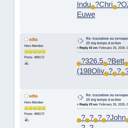
Indu
?
Chri
?
O
Euwe
Re: trazodone ou seroquel
xdta
25 mg temps d action
Hero Member
«
Reply #2 on:
February 26, 2026, 
Posts: 488172
?
326.5
?
Bett
(198
Oliv
?
?
Re: trazodone ou seroquel
xdta
25 mg temps d action
Hero Member
«
Reply #3 on:
February 26, 2026, 
Posts: 488172
?
?
?
?
John
?
?