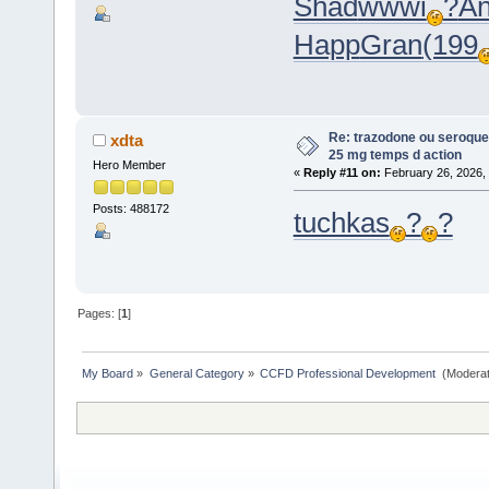
Shad
wwwi
?
An
Happ
Gran
(199
Re: trazodone ou seroquel
xdta
25 mg temps d action
Hero Member
«
Reply #11 on:
February 26, 2026,
Posts: 488172
tuchkas
?
?
Pages: [
1
]
My Board
»
General Category
»
CCFD Professional Development 
(Moderat