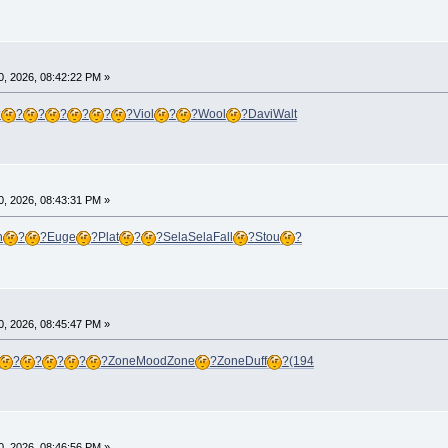
, 2026, 08:42:22 PM »
?
?
?
?
?
?
?
Viol
?
?
Wool
?
Davi
Walt
, 2026, 08:43:31 PM »
h
?
?
Euge
?
Plat
?
?
Sela
Sela
Fall
?
Stou
?
, 2026, 08:45:47 PM »
?
?
?
?
?
Zone
Mood
Zone
?
Zone
Duff
?
(194
, 2026, 08:46:56 PM »