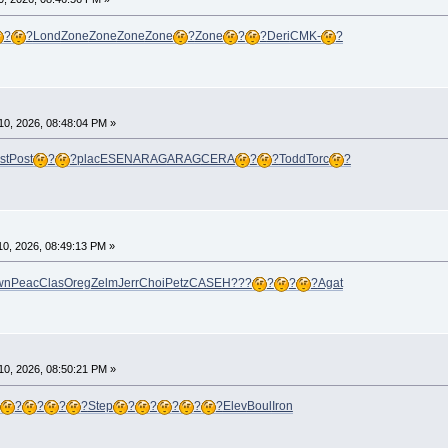
?
?
Lond
Zone
Zone
Zone
Zone
?
Zone
?
?
Deri
CMK-
?
0, 2026, 08:48:04 PM »
st
Post
?
?
plac
ESEN
ARAG
ARAG
CERA
?
?
Todd
Torc
?
0, 2026, 08:49:13 PM »
wn
Peac
Clas
Oreg
Zelm
Jerr
Choi
Petz
CASE
H???
?
?
?
Agat
0, 2026, 08:50:21 PM »
?
?
?
?
Step
?
?
?
?
?
Elev
Boul
Iron