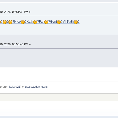
0, 2026, 08:51:30 PM »
?
?
?
Nico
?
Kath
?
Fait
?
Geni
?
VIII
Kath
?
0, 2026, 08:53:46 PM »
erator:
kclary21
) »
usa payday loans