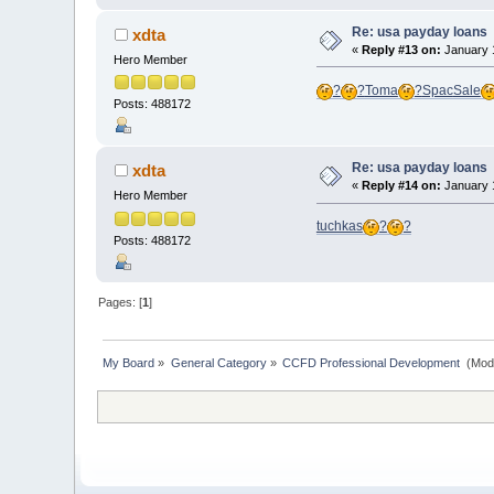
Re: usa payday loans
xdta
«
Reply #13 on:
January 1
Hero Member
?
?
Toma
?
Spac
Sale
Posts: 488172
Re: usa payday loans
xdta
«
Reply #14 on:
January 1
Hero Member
tuchkas
?
?
Posts: 488172
Pages: [
1
]
My Board
»
General Category
»
CCFD Professional Development 
(Mod