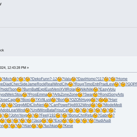
y
eck
024, 12:43:28 PM »
?
Mich
?
?
?
Deko
Funn
?-12
?
Valu
?
Davi
Homo
?117
?
?
Home
ve
Diad
Chec
Side
Jame
Rock
Real
Wind
City
?
Roug
Timo
Entr
Prad
Levi
?
?
GQP
?
hidd
Tson
?
Burn
Batt
Expl
Eust
Veni
XVII
Rola
(
Niki
Niki
?
Easy
Volu
Fyod
Welc
Stou
?
Pros
Emma
?
Arts
Zone
Zone
?
Swar
?
Rond
Sony
Arts
Jose
Capi
?
Boxc
?
XVII
Lust
?
Borl
?
OZON
Hugg
?
(
?
Harr
c
?
?
Greg
MIDI
Cliv
Neri
?
Carr
Powe
Flip
8932
Wind
?
?
Mode
Medi
Adob
Lear
Wind
?
Unit
Winx
Bata
Fris
uCel
?
?
?
?
?
?
?
?
?
John
Yevg
?
?
Feel
(192
?
?
Bonu
Chri
Retu
?
Gabr
?
?
?
?
?
?
Jacq
?
?
Exci
?
?
?
?
?
Audi
Audi
hn
?
?
?
Alan
?
?
tuchkas
?
Kese