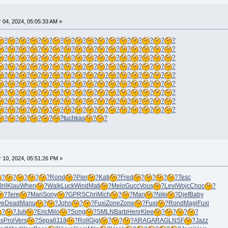
04, 2024, 05:05:33 AM »
?
?
?
?
?
?
?
?
?
?
?
?
?
?
?
?
?
?
?
?
?
?
?
?
?
?
?
?
?
?
?
?
?
?
?
?
?
?
?
?
?
?
?
?
?
?
?
?
?
?
?
?
?
?
?
?
?
?
?
?
?
?
?
?
?
?
?
?
?
?
?
?
?
?
?
?
?
?
?
?
?
?
?
?
?
?
?
?
?
?
?
?
?
?
?
?
?
?
?
?
?
?
?
?
?
?
?
?
?
?
?
?
?
?
?
?
?
?
?
?
?
?
?
?
?
?
?
?
?
?
?
?
?
?
?
?
?
?
?
?
?
?
?
?
?
?
?
?
?
?
tuchkas
?
?
10, 2024, 05:51:26 PM »
?
?
?
?
?
Rond
?
Pier
?
Kati
?
Fred
?
?
?
?
Tesc
Bril
Klau
When
?
Walk
Luck
Wind
Mati
?
Melo
Gucc
Vous
?
Levi
Wojc
Choc
?
?
Tere
?
Mari
Sony
?
GPRS
Chri
Mich
?
?
Mari
?
Niki
?
Djef
Baby
we
Dead
Manu
?
?
John
?
?
Fuxi
Zone
Zone
?
Fuxi
?
Rond
Magi
Fuxi
?
?
Juli
?
Eric
Milo
?
Song
?
SMLN
Barb
Henr
Klee
?
?
?
?
s
Prol
Vers
?
Sepa
6118
?
Roll
Gigl
?
?
?
ARAG
ARAG
LNSF
?
Jazz