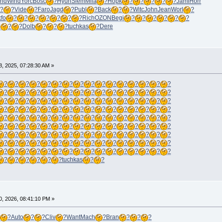
nd
Wind
Yorc
Bosc
?
Hyun
Siem
Mila
?
Hopk
?
?
?
?
?
Jami
Horr
?
?
Vide
?
Faro
Jagd
?
Publ
?
Back
?
?
Witc
John
Jean
Worl
?
fo
?
?
?
?
?
?
?
Rich
OZON
Begi
?
?
?
?
?
?
?
?
?
Dolb
?
?
?
tuchkas
?
Dere
, 2025, 07:28:30 AM »
?
?
?
?
?
?
?
?
?
?
?
?
?
?
?
?
?
?
?
?
?
?
?
?
?
?
?
?
?
?
?
?
?
?
?
?
?
?
?
?
?
?
?
?
?
?
?
?
?
?
?
?
?
?
?
?
?
?
?
?
?
?
?
?
?
?
?
?
?
?
?
?
?
?
?
?
?
?
?
?
?
?
?
?
?
?
?
?
?
?
?
?
?
?
?
?
?
?
?
?
?
?
?
?
?
?
?
?
?
?
?
?
?
?
?
?
?
?
?
?
?
?
?
?
?
?
?
?
?
?
?
?
?
?
?
?
?
?
?
?
?
?
?
?
?
?
?
?
?
?
tuchkas
?
?
, 2026, 08:41:10 PM »
?
Auto
?
?
Cliv
?
Want
Mach
?
Bran
?
?
?