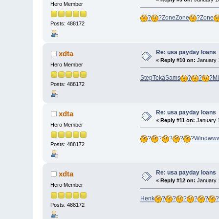
Hero Member
?
?
Zone
Zone
?
Zone
Posts: 488172
Re: usa payday loans
xdta
«
Reply #10 on:
January 1
Hero Member
Step
Teka
Sams
?
?
?
Mi
Posts: 488172
Re: usa payday loans
xdta
«
Reply #11 on:
January 1
Hero Member
?
?
?
?
?
Wind
ww
Posts: 488172
Re: usa payday loans
xdta
«
Reply #12 on:
January 1
Hero Member
Henk
?
?
?
?
?
?
Posts: 488172