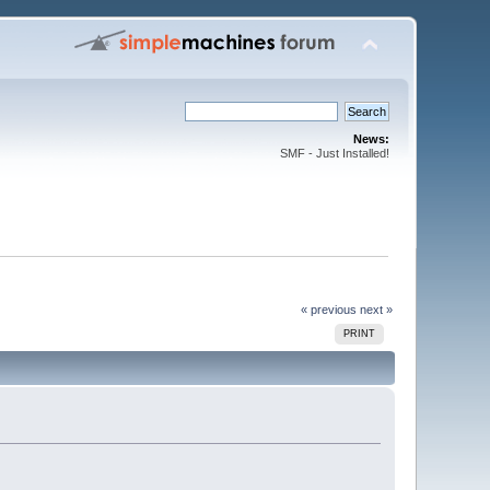
News:
SMF - Just Installed!
« previous
next »
PRINT