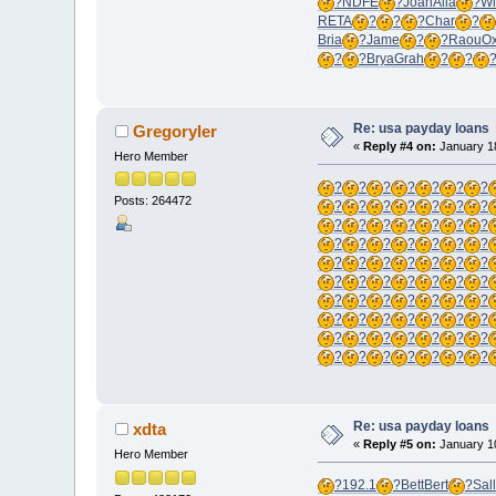
?
NDFE
?
Joan
Alia
?
Wi
RETA
?
?
?
Char
?
Bria
?
Jame
?
?
Raou
Ox
?
?
Brya
Grah
?
?
Re: usa payday loans
Gregoryler
«
Reply #4 on:
January 18
Hero Member
?
?
?
?
?
?
?
Posts: 264472
?
?
?
?
?
?
?
?
?
?
?
?
?
?
?
?
?
?
?
?
?
?
?
?
?
?
?
?
?
?
?
?
?
?
?
?
?
?
?
?
?
?
?
?
?
?
?
?
?
?
?
?
?
?
?
?
?
?
?
?
?
?
?
Re: usa payday loans
xdta
«
Reply #5 on:
January 10
Hero Member
?
192.1
?
Bett
Bert
?
Sall