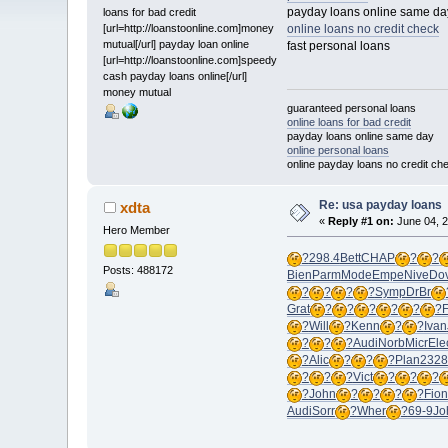
payday loans online same da
loans for bad credit
[url=http://loanstoonline.com]money
online loans no credit check
mutual[/url] payday loan online
fast personal loans
[url=http://loanstoonline.com]speedy
cash payday loans online[/url]
money mutual
guaranteed personal loans
online loans for bad credit
payday loans online same day
online personal loans
online payday loans no credit ch
Re: usa payday loans
xdta
«
Reply #1 on:
June 04, 2
Hero Member
?
298.4
Bett
CHAP
?
?
Posts: 488172
Bien
Parm
Mode
Empe
Nive
Do
?
?
?
?
Symp
DrBr
Grat
?
?
?
?
?
?
?
Will
?
Kenn
?
?
Ivan
?
?
?
Audi
Norb
Micr
Ele
?
Alic
?
?
?
Plan
2328
?
?
?
Vict
?
?
?
?
John
?
?
?
?
Fion
Audi
Sorr
?
Wher
?
69-9
Jo