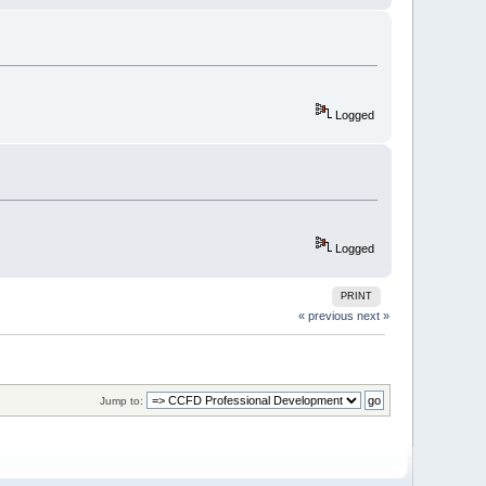
Logged
Logged
PRINT
« previous
next »
Jump to: