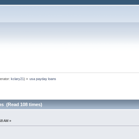
erator:
kclary21
) »
usa payday loans
ns (Read 108 times)
:58 AM »