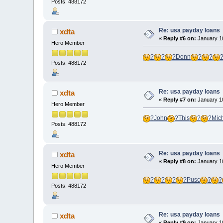
Posts: 488172
Re: usa payday loans
xdta
«
Reply #6 on:
January 10
Hero Member
?
?
?
Donn
?
?
Posts: 488172
Re: usa payday loans
xdta
«
Reply #7 on:
January 10
Hero Member
?
John
?
This
?
?
Mic
Posts: 488172
Re: usa payday loans
xdta
«
Reply #8 on:
January 10
Hero Member
?
?
?
?
Pusc
?
?
Posts: 488172
Re: usa payday loans
xdta
«
Reply #9 on:
January 10