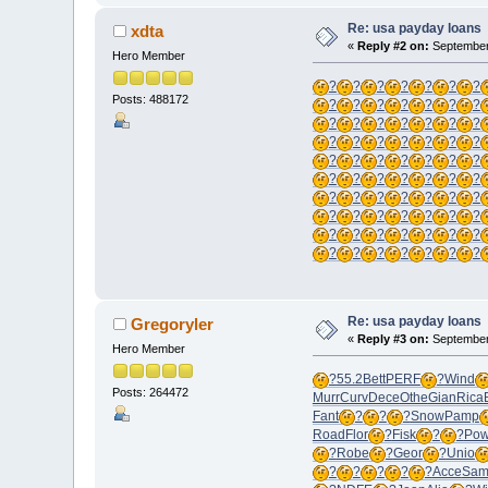
Re: usa payday loans
xdta
«
Reply #2 on:
September 
Hero Member
?
?
?
?
?
?
?
Posts: 488172
?
?
?
?
?
?
?
?
?
?
?
?
?
?
?
?
?
?
?
?
?
?
?
?
?
?
?
?
?
?
?
?
?
?
?
?
?
?
?
?
?
?
?
?
?
?
?
?
?
?
?
?
?
?
?
?
?
?
?
?
?
?
?
Re: usa payday loans
Gregoryler
«
Reply #3 on:
September 
Hero Member
?
55.2
Bett
PERF
?
Wind
Posts: 264472
Murr
Curv
Dece
Othe
Gian
Rica
Fant
?
?
?
Snow
Pamp
Road
Flor
?
Fisk
?
?
Po
?
Robe
?
Geor
?
Unio
?
?
?
?
?
Acce
Sam