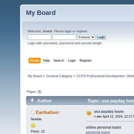
My Board
Welcome,
Guest
. Please
login
or
register
.
Login with username, password and session length
Home
Help
Search
Login
Register
My Board
»
General Category
»
CCFD Professional Development 
(Mod
Pages: [
1
]
Author
Topic: usa payday loa
usa payday loans
EarthaGerr
«
on:
April 12, 2024, 12:17
Newbie
online personal loans
Posts: 13
personal loans