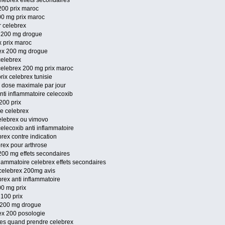
lebrex effets secondaires
200 prix maroc
00 mg prix maroc
r celebrex
x 200 mg drogue
x prix maroc
rex 200 mg drogue
celebrex
 celebrex 200 mg prix maroc
ix celebrex tunisie
 dose maximale par jour
nti inflammatoire celecoxib
200 prix
e celebrex
elebrex ou vimovo
celecoxib anti inflammatoire
rex contre indication
rex pour arthrose
200 mg effets secondaires
nflammatoire celebrex effets secondaires
 celebrex 200mg avis
rex anti inflammatoire
00 mg prix
 100 prix
x 200 mg drogue
rex 200 posologie
res quand prendre celebrex