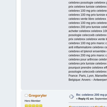
celebrex posologie celebrex
prix celebrex tunisie celebrex
celebrex 100 mg prix celebre
celebrex 100 mg prix tunisie 
celebrex vente libre celebrex
celebrex 100 mg prix celebrex
celebrex 200 prix tunisie cele
acheter celebrex celebrex 10
posologie celecoxib celebrex 
prix celebrex celebrex vente l
celebrex 100 mg prix maroc ce
anti inflammatoire celebrex c
celebrex et tylenol ensemble
celebrex 200 mg prix maroc c
celebrex pour arthrose celeb
celebrex prix tunisie celebrex
pourquoi prendre celebrex ef
posologie celecoxib celebre
France: Paris, Lyon, Marseill
Belgique: Anvers – Antwerpen
Re: celebrex 200 mg p
Gregoryler
«
Reply #1 on:
September 
Hero Member