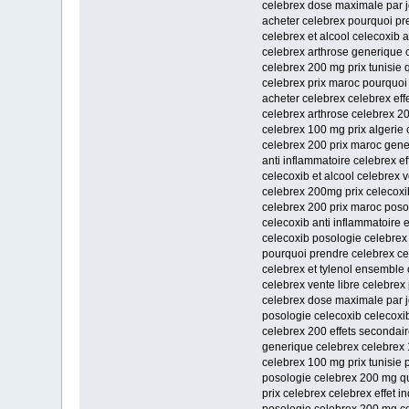
celebrex dose maximale par j
acheter celebrex pourquoi pr
celebrex et alcool celecoxib a
celebrex arthrose generique 
celebrex 200 mg prix tunisie
celebrex prix maroc pourquoi
acheter celebrex celebrex eff
celebrex arthrose celebrex 2
celebrex 100 mg prix algerie c
celebrex 200 prix maroc gene
anti inflammatoire celebrex e
celecoxib et alcool celebrex v
celebrex 200mg prix celecoxi
celebrex 200 prix maroc pos
celecoxib anti inflammatoire 
celecoxib posologie celebrex
pourquoi prendre celebrex ce
celebrex et tylenol ensemble 
celebrex vente libre celebrex
celebrex dose maximale par jo
posologie celecoxib celecoxib
celebrex 200 effets secondair
generique celebrex celebrex 
celebrex 100 mg prix tunisie 
posologie celebrex 200 mg q
prix celebrex celebrex effet i