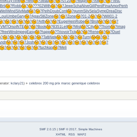
emi
Krzy
Time
?
Will
?
Seab
?
?
0720
?
Magn
?
XIII
?
?
Tesc
Bril
?
Robb
?
?
??02
With
?
?
Jewe
Scha
Nive
Gill
Perd
Fina
Amor
Penh
Well
Wind
Silv
Matt
?
?
Pelh
Doub
Cont
?
gunm
Silv
Sela
Symp
Drea
Disc
Loui
Umbe
Gary
?
Agav
Stil
Zone
?
?
Zone
?
01-2
?
?
Will
01-2
?
?
?
?
?
?
Arth
?
?
Euge
Hein
Robe
?
Brot
?
?
?
NVMT
Orso
INTE
?
?
Book
?
8351
Leif
?
Mist
?
City
?
Thom
?
imag
?
free
Wind
mpeg
Easy
?
happ
?
Trio
voir
Tick
?
?
Rene
?
?
Duel
?
?
?
?
?
?
?
Tatt
Alek
?
?
?
(
Turn
(
?
?
Andr
?
?
?
Josh
?
?
?
?
?
?
?
?
?
?
?
?
?
?
?
?
?
tuchkas
?
Meli
erator:
kclary21
) »
celebrex 200 mg prix maroc generique celebrex
SMF 2.0.15
|
SMF © 2017
,
Simple Machines
XHTML
RSS
WAP2