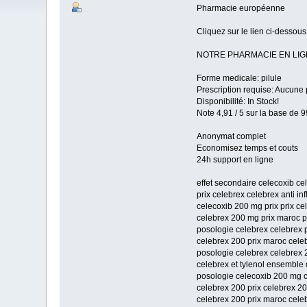
Pharmacie européenne
Cliquez sur le lien ci-dessou
NOTRE PHARMACIE EN LI
Forme medicale: pilule
Prescription requise: Aucune 
Disponibilité: In Stock!
Note 4,91 / 5 sur la base de 9
Anonymat complet
Economisez temps et couts
24h support en ligne
effet secondaire celecoxib ce
prix celebrex celebrex anti in
celecoxib 200 mg prix prix ce
celebrex 200 mg prix maroc p
posologie celebrex celebrex 
celebrex 200 prix maroc celeb
posologie celebrex celebrex
celebrex et tylenol ensemble c
posologie celecoxib 200 mg 
celebrex 200 prix celebrex 20
celebrex 200 prix maroc celeb