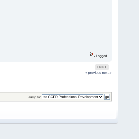
Logged
PRINT
« previous
next »
Jump to: