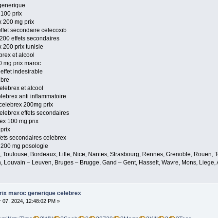
 generique
 100 prix
x 200 mg prix
effet secondaire celecoxib
 200 effets secondaires
 200 prix tunisie
brex et alcool
0 mg prix maroc
effet indesirable
ibre
lebrex et alcool
elebrex anti inflammatoire
 celebrex 200mg prix
elebrex effets secondaires
rex 100 mg prix
 prix
fets secondaires celebrex
x 200 mg posologie
e, Toulouse, Bordeaux, Lille, Nice, Nantes, Strasbourg, Rennes, Grenoble, Rouen, T
, Louvain – Leuven, Bruges – Brugge, Gand – Gent, Hasselt, Wavre, Mons, Liege, A
rix maroc generique celebrex
07, 2024, 12:48:02 PM »