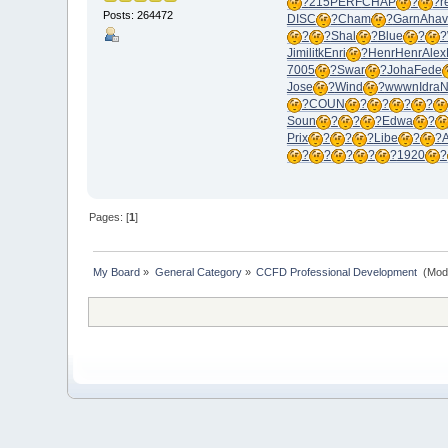
?
215
PERF
CHAP
?
?
r
Posts: 264472
DISC
?
Cham
?
Garn
Ahav
?
?
Shal
?
Blue
?
?
Jimi
litk
Enri
?
Henr
Henr
Alex
7005
?
Swar
?
Joha
Fede
Jose
?
Wind
?
wwwn
Idra
?
COUN
?
?
?
?
Soun
?
?
?
Edwa
?
Prix
?
?
?
Libe
?
?
?
?
?
?
?
1920
?
Pages: [
1
]
My Board
»
General Category
»
CCFD Professional Development 
(Mod