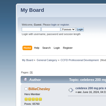
My Board
Welcome,
Guest
. Please
login
or
register
.
Login with username, password and session length
Home
Help
Search
Login
Register
My Board
»
General Category
»
CCFD Professional Development 
(Mod
Pages: [
1
]
Author
Topic: celebrex 200 m
celebrex 200 mg prix 
BillieChesley
«
on:
June 16, 2024, 04:3
Hero Member
Posts: 65760