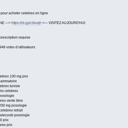
s pour acheter celebrex en ligne
GNE —>
https://rb.gy/c3evqh
<— VISITEZ AUJOURD'HUI
prescription requise
948 votes d’utilisateurs
lebrex 100 mg prix
flammatoire
lebrex tunisie
rix celebrex
posologie
rex vente libre
 200 mg posologie
elebrex retrait
celecoxib posologie
0 prix
rex prix