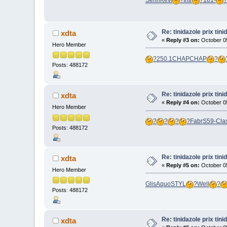
Re: tinidazole prix tin
xdta
«
Reply #3 on:
October 05
Hero Member
?
250.1
CHAP
CHAP
?
Posts: 488172
Re: tinidazole prix tin
xdta
«
Reply #4 on:
October 05
Hero Member
?
?
?
?
Fabr
S59-
Cla
Posts: 488172
Re: tinidazole prix tin
xdta
«
Reply #5 on:
October 05
Hero Member
Glis
Aquo
STYL
?
Well
?
Posts: 488172
Re: tinidazole prix tin
xdta