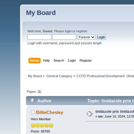
My Board
Welcome,
Guest
. Please
login
or
register
.
Login with username, password and session length
Home
Help
Search
Login
Register
My Board
»
General Category
»
CCFD Professional Development 
(Mod
Pages: [
1
]
Author
Topic: tinidazole prix
tinidazole prix tinidaz
BillieChesley
«
on:
June 10, 2024, 12:0
Hero Member
Posts: 65760