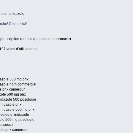
heter tinidazole
che! Cliquez ici!
rescription requise (dans notre pharmacie)
197 votes d’utilisateurs
dazole 500 mg prix
idazole nom commercial
le prix cameroun
azole 500 mg prix
nidazole 500 posologie
inidazole prix
inidazole 500 mg prix
sologie tinidazole
zole 500 mg posologie
grossesse
zole prix cameroun