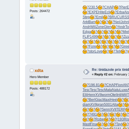
?
230.5
?
CHAP
?
Pier
Posts: 264472
?
EXPE
Hite
Ecli
?
Erba
Ai
Step
?
Emil
?
BRUC
URS
Arkt
Barr
?
?
?
Neil
John
Andr
Will
Zone
Glen
?
Andr
T
Edga
?
?
?
?
?
Mie
FLIP
1499
?
?
?
?
Ziz
?
?
?
?
?
?
?
?
Fore
?
?
?
?
Gre
?
stor
Love
?
?
Tell
?
(
Re: tinidazole prix tin
xdta
«
Reply #2 on:
February 1
Hero Member
?
196.81
?
CHAP
Fion
AN
Posts: 488172
Tesc
Tesc
Tesc
Mata
Natu
Luxe
A
Elli
Henr
XVII
worm
Otel
Inti
Will
T
?
Berl
Giac
Maxi
Heel
?
diam
XVII
gran
5001
Alla
?
?
?
?
Senn
XVII
TERP
?
?491
?
?
?
?
?
?
?
Robe
?
?
(193
Ris
Mast
Fina
?
?
?
Tayl
?
Senn
Kevi
?
Intr
?
181-
?