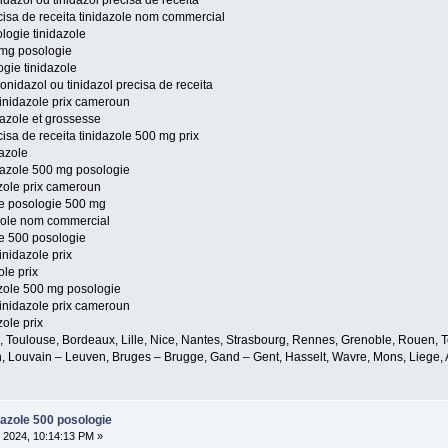
idazol ou tinidazol precisa de receita
cisa de receita tinidazole nom commercial
logie tinidazole
0 mg posologie
ogie tinidazole
onidazol ou tinidazol precisa de receita
tinidazole prix cameroun
dazole et grossesse
cisa de receita tinidazole 500 mg prix
dazole
idazole 500 mg posologie
azole prix cameroun
ole posologie 500 mg
azole nom commercial
le 500 posologie
inidazole prix
ole prix
azole 500 mg posologie
tinidazole prix cameroun
zole prix
e, Toulouse, Bordeaux, Lille, Nice, Nantes, Strasbourg, Rennes, Grenoble, Rouen, T
, Louvain – Leuven, Bruges – Brugge, Gand – Gent, Hasselt, Wavre, Mons, Liege, A
idazole 500 posologie
 2024, 10:14:13 PM »