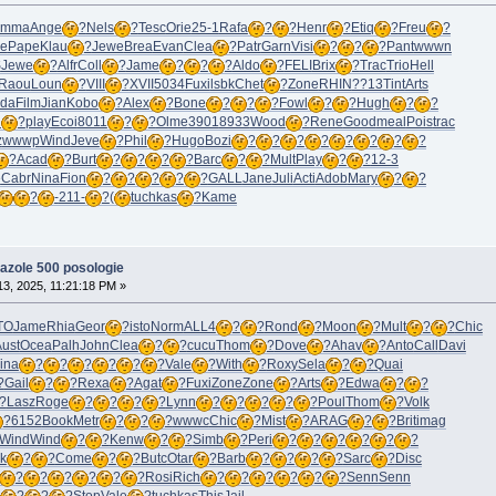
Emma
Ange
?
Nels
?
Tesc
Orie
25-1
Rafa
?
?
Henr
?
Etiq
?
Freu
?
se
Pape
Klau
?
Jewe
Brea
Evan
Clea
?
Patr
Garn
Visi
?
?
?
Pant
wwwn
S
Jewe
?
Alfr
Coll
?
Jame
?
?
?
Aldo
?
FELI
Brix
?
Trac
Trio
Hell
Raou
Loun
?
VIII
?
XVII
5034
Fuxi
lsbk
Chet
?
Zone
RHIN
??13
Tint
Arts
oda
Film
Jian
Kobo
?
Alex
?
Bone
?
?
?
Fowl
?
?
Hugh
?
?
l
?
play
Ecoi
8011
?
?
Olme
3901
8933
Wood
?
Rene
Good
meal
Pois
trac
z
wwwp
Wind
Jeve
?
Phil
?
Hugo
Bozi
?
?
?
?
?
?
?
?
?
Acad
?
Burt
?
?
?
?
Barc
?
?
Mult
Play
?
?
12-3
e
Cabr
Nina
Fion
?
?
?
?
?
GALL
Jane
Juli
Acti
Adob
Mary
?
?
?
-
211-
?
(
tuchkas
?
Kame
idazole 500 posologie
3, 2025, 11:21:18 PM »
TO
Jame
Rhia
Geor
?
isto
Norm
ALL4
?
?
Rond
?
Moon
?
Mult
?
?
Chic
ust
Ocea
Palh
John
Clea
?
?
cucu
Thom
?
Dove
?
Ahav
?
Anto
Call
Davi
ina
?
?
?
?
?
?
Vale
?
With
?
Roxy
Sela
?
?
Quai
?
Gail
?
?
Rexa
?
Agat
?
Fuxi
Zone
Zone
?
Arts
?
Edwa
?
?
?
Lasz
Roge
?
?
?
?
Lynn
?
?
?
?
?
Poul
Thom
?
Volk
?
6152
Book
Metr
?
?
?
wwwc
Chic
?
Mist
?
ARAG
?
?
Brit
imag
Wind
Wind
?
?
Kenw
?
?
Simb
?
Peri
?
?
?
?
?
?
k
?
?
Come
?
?
Butc
Otar
?
Barb
?
?
?
?
Sarc
?
Disc
?
?
?
?
?
?
Rosi
Rich
?
?
?
?
?
?
Senn
Senn
?
?
?
Stop
Vale
?
tuchkas
This
Jail