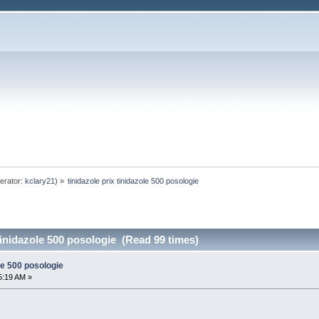
erator:
kclary21
) »
tinidazole prix tinidazole 500 posologie
 tinidazole 500 posologie (Read 99 times)
ole 500 posologie
5:19 AM »