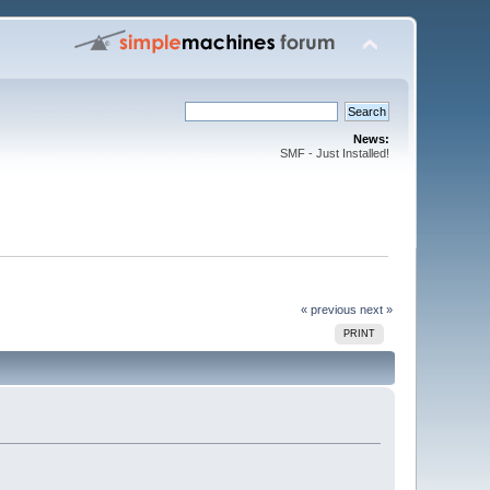
News:
SMF - Just Installed!
« previous
next »
PRINT