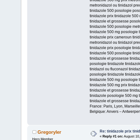
tinidazole 500 mg prix metron
metronidazol ou tinidazol pre
tinidazole 500 posologie poso
tinidazole prix tinidazole 50
tinidazole et grossesse posol
tinidazole 500 posologie metr
tinidazole 500 mg posologie 
tinidazole prix cameroun tini
metronidazol ou tinidazol pre
tinidazole prix posologie tini
tinidazole 500 posologie tin
tinidazole et grossesse tinid
posologie tinidazole tinidaz
tinidazol ou fluconazol tinid
posologie tinidazole tinidazo
tinidazole 500 mg posologie t
tinidazole 500 mg prix tinidaz
tinidazole et grossesse tinid
tinidazole posologie 500 mg 
tinidazole et grossesse tinida
France: Paris, Lyon, Marseill
Belgique: Anvers – Antwerpen
Re: tinidazole prix tin
Gregoryler
«
Reply #1 on:
August 10,
Hero Member