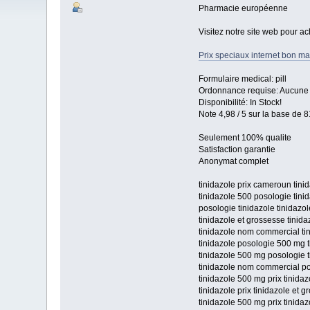
Pharmacie européenne
Visitez notre site web pour ac
Prix speciaux internet bon mar
Formulaire medical: pill
Ordonnance requise: Aucune p
Disponibilité: In Stock!
Note 4,98 / 5 sur la base de 8
Seulement 100% qualite
Satisfaction garantie
Anonymat complet
tinidazole prix cameroun tini
tinidazole 500 posologie tin
posologie tinidazole tinidazo
tinidazole et grossesse tinid
tinidazole nom commercial ti
tinidazole posologie 500 mg t
tinidazole 500 mg posologie t
tinidazole nom commercial po
tinidazole 500 mg prix tinida
tinidazole prix tinidazole et 
tinidazole 500 mg prix tinida