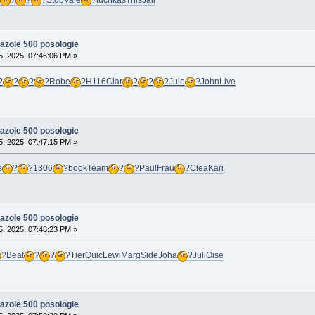
idazole 500 posologie
, 2025, 07:46:06 PM »
?
?
?
?
Robe
?
H116
Clar
?
?
?
Jule
?
John
Live
idazole 500 posologie
, 2025, 07:47:15 PM »
s
?
?
1306
?
book
Team
?
?
Paul
Frau
?
Clea
Kari
idazole 500 posologie
, 2025, 07:48:23 PM »
?
Beat
?
?
?
Tier
Quic
Lewi
Marg
Side
Joha
?
Juli
Oise
idazole 500 posologie