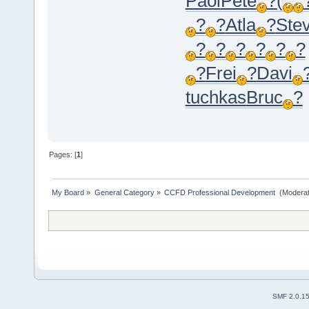
Paol
Pete
?
(
?
?
Atla
?
Ste
?
?
?
?
?
?
?
Frei
?
Davi
tuchkas
Bruc
?
Pages: [
1
]
My Board
»
General Category
»
CCFD Professional Development 
(Moderat
SMF 2.0.1