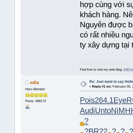
hợp cùng với sự
khách hàng. Nê
Nguyên được biế
có rất nhiều n
ty xây dựng tại
Feel free to visit my web blog:
thiết 
Re: Just want to say Hello
xdta
«
Reply #1 on:
February 05, 
Hero Member
Pois
264.1
EyeR
Posts: 488172
Audi
Unto
NiMH
?
?
BR22
?
?