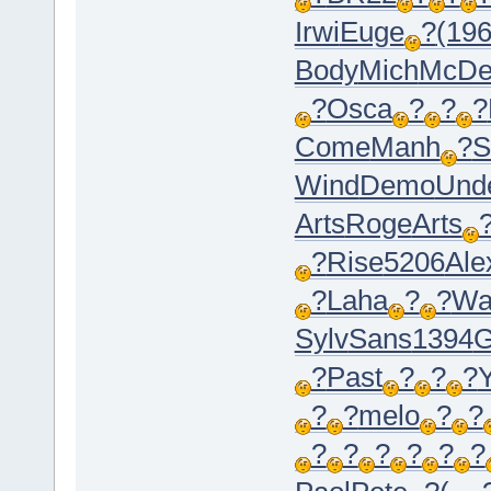
Irwi
Euge
?
(19
Body
Mich
McD
?
Osca
?
?
?
Come
Manh
?
S
Wind
Demo
Und
Arts
Roge
Arts
?
Rise
5206
Ale
?
Laha
?
?
Wa
Sylv
Sans
1394
G
?
Past
?
?
?
Y
?
?
melo
?
?
?
?
?
?
?
?