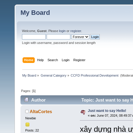
My Board
Welcome,
Guest
. Please
login
or
register
.
Login with username, password and session length
Home
Help
Search
Login
Register
My Board
»
General Category
»
CCFD Professional Development 
(Moderat
Pages: [
1
]
Author
Topic: Just want to say H
Just want to say Hello!
AltaCortes
«
on:
June 07, 2024, 08:49:37
Newbie
xây dựng nhà u
Posts: 22