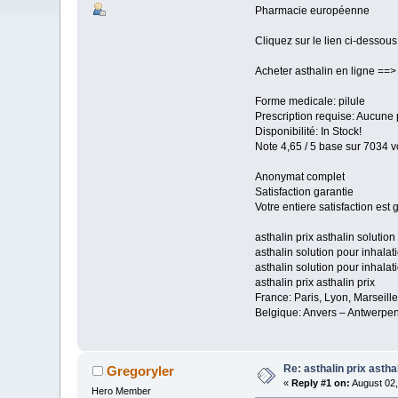
Pharmacie européenne
Cliquez sur le lien ci-dessou
Acheter asthalin en ligne ==
Forme medicale: pilule
Prescription requise: Aucune 
Disponibilité: In Stock!
Note 4,65 / 5 base sur 7034 vo
Anonymat complet
Satisfaction garantie
Votre entiere satisfaction est
asthalin prix asthalin solution
asthalin solution pour inhalat
asthalin solution pour inhalati
asthalin prix asthalin prix
France: Paris, Lyon, Marseill
Belgique: Anvers – Antwerpen
Re: asthalin prix astha
Gregoryler
«
Reply #1 on:
August 02,
Hero Member