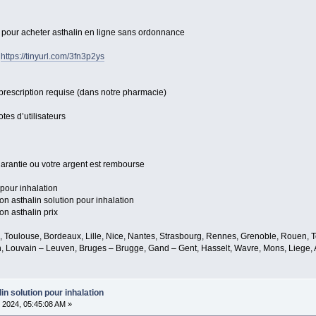
s pour acheter asthalin en ligne sans ordonnance
>
https://tinyurl.com/3fn3p2ys
prescription requise (dans notre pharmacie)
tes d’utilisateurs
 garantie ou votre argent est rembourse
 pour inhalation
ion asthalin solution pour inhalation
on asthalin prix
e, Toulouse, Bordeaux, Lille, Nice, Nantes, Strasbourg, Rennes, Grenoble, Rouen, T
, Louvain – Leuven, Bruges – Brugge, Gand – Gent, Hasselt, Wavre, Mons, Liege, A
lin solution pour inhalation
 2024, 05:45:08 AM »