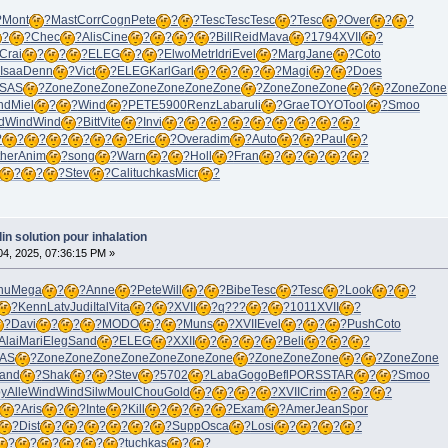
?
Mont
?
Mast
Corr
Cogn
Pete
?
?
Tesc
Tesc
Tesc
?
Tesc
?
Over
?
?
?
?
Chec
?
Alis
Cine
?
?
?
?
Bill
Reid
Mava
?
1794
XVII
?
Crai
?
?
?
ELEG
?
?
Elwo
Metr
Idri
Evel
?
Marg
Jane
?
Coto
Isaa
Denn
?
Vict
?
ELEG
Karl
Garl
?
?
?
?
Magi
?
?
Does
SAS
?
Zone
Zone
Zone
Zone
Zone
Zone
Zone
?
Zone
Zone
Zone
?
?
Zone
Zone
nd
Miel
?
?
Wind
?
PETE
5900
Renz
Laba
ruli
?
Grae
TOYO
Tool
?
Smoo
d
Wind
Wind
?
Bitt
Vite
?
Invi
?
?
?
?
?
?
?
?
?
?
?
?
?
?
?
?
Eric
?
Over
adim
?
Auto
?
?
Paul
?
ther
Anim
?
song
?
Warn
?
?
Holl
?
Fran
?
?
?
?
?
?
?
?
Stev
?
Cali
tuchkas
Micr
?
lin solution pour inhalation
4, 2025, 07:36:15 PM »
nu
Mega
?
?
Anne
?
Pete
Will
?
?
Bibe
Tesc
?
Tesc
?
Look
?
?
?
Kenn
Latv
Judi
Ital
Vita
?
?
XVII
?
q???
?
?
1011
XVII
?
?
Davi
?
?
?
MODO
?
?
Muns
?
XVII
Evel
?
?
?
Push
Coto
Alai
Mari
Eleg
Sand
?
ELEG
?
XXII
?
?
?
?
Beli
?
?
?
AS
?
Zone
Zone
Zone
Zone
Zone
Zone
Zone
?
Zone
Zone
Zone
?
?
Zone
Zone
and
?
Shak
?
?
Stev
?
5702
?
Laba
Gogo
Befl
PORS
STAR
?
?
Smoo
y
Alle
Wind
Wind
Silw
Moul
Chou
Gold
?
?
?
?
XVII
Crim
?
?
?
?
Aris
?
?
Inte
?
Kill
?
?
?
?
Exam
?
Amer
Jean
Spor
?
Dist
?
?
?
?
?
?
Supp
Osca
?
Losi
?
?
?
?
?
?
?
?
?
?
tuchkas
?
?