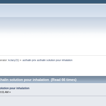
erator:
kclary21
) »
asthalin prix asthalin solution pour inhalation
thalin solution pour inhalation (Read 66 times)
solution pour inhalation
8:01 AM »