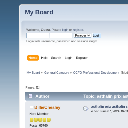
My Board
Welcome,
Guest
. Please
login
or
register
.
Login with username, password and session length
Home
Help
Search
Login
Register
My Board
»
General Category
»
CCFD Professional Development 
(Mod
Pages: [
1
]
Author
Topic: asthalin prix as
asthalin prix asthalin 
BillieChesley
«
on:
June 07, 2024, 04:3
Hero Member
Posts: 65760