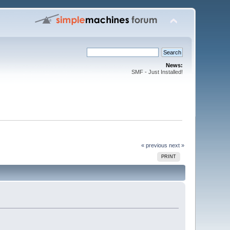
News:
SMF - Just Installed!
« previous
next »
PRINT