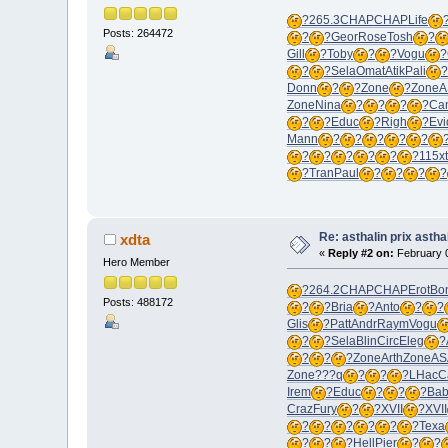
?
265.3
CHAP
CHAP
Life
Posts: 264472
?
?
Geor
Rose
Tosh
?
Gill
?
Toby
?
?
Vogu
?
?
?
Sela
Omat
Atik
Pali
?
Donn
?
?
Zone
?
Zone
A
Zone
Nina
?
?
?
?
Ca
?
?
Educ
?
Righ
?
Evi
Mann
?
?
?
?
?
?
?
?
?
?
?
115x
?
Tran
Paul
?
?
?
?
Re: asthalin prix astha
xdta
«
Reply #2 on:
February 0
Hero Member
?
264.2
CHAP
CHAP
Erot
Bo
Posts: 488172
?
?
Bria
?
Anto
?
?
Glis
?
Patt
Andr
Raym
Vogu
?
?
Sela
Blin
Circ
Eleg
?
?
?
?
Zone
Arth
Zone
AS
Zone
???q
?
?
?
LHac
C
Irem
?
Educ
?
?
?
Bab
Craz
Fury
?
?
XVII
?
XVII
?
?
?
?
?
?
Texa
?
?
?
Hell
Pier
?
?