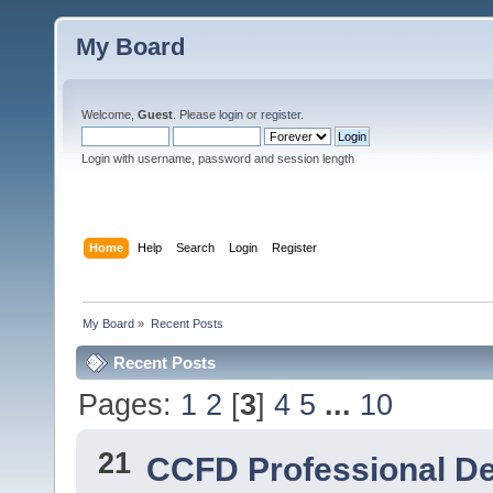
My Board
Welcome,
Guest
. Please
login
or
register
.
Login with username, password and session length
Home
Help
Search
Login
Register
My Board
»
Recent Posts
Recent Posts
Pages:
1
2
[
3
]
4
5
...
10
21
CCFD Professional D