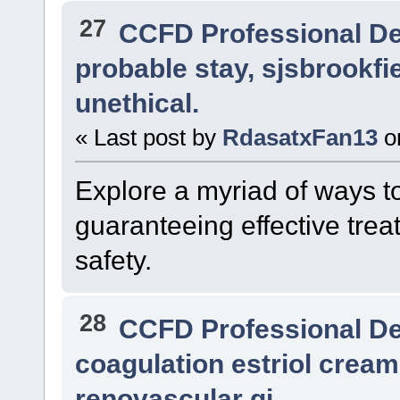
27
CCFD Professional D
probable stay, sjsbrookfi
unethical.
« Last post by
RdasatxFan13
o
Explore a myriad of ways t
guaranteeing effective trea
safety.
28
CCFD Professional D
coagulation estriol cream
renovascular gi