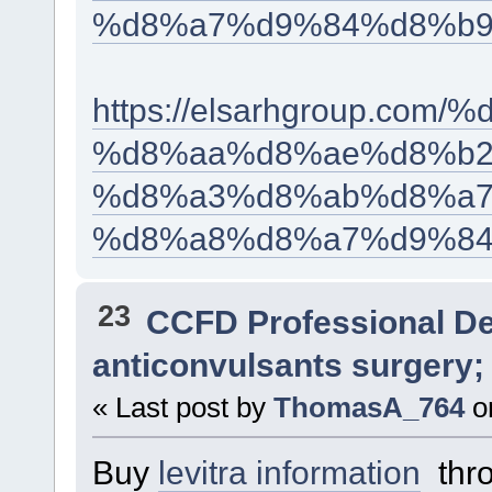
%d8%a7%d9%84%d8%b9
https://elsarhgroup.c
%d8%aa%d8%ae%d8%b2
%d8%a3%d8%ab%d8%a7
%d8%a8%d8%a7%d9%84
23
CCFD Professional D
anticonvulsants surgery;
« Last post by
ThomasA_764
o
Buy
levitra information
thro