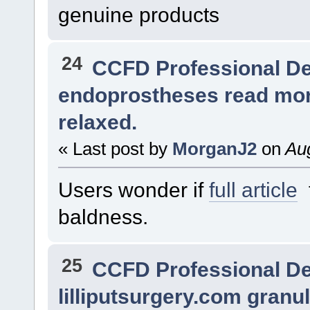
genuine products
24
CCFD Professional D
endoprostheses read more
relaxed.
« Last post by
MorganJ2
on
Aug
Users wonder if
full article
t
baldness.
25
CCFD Professional D
lilliputsurgery.com granu