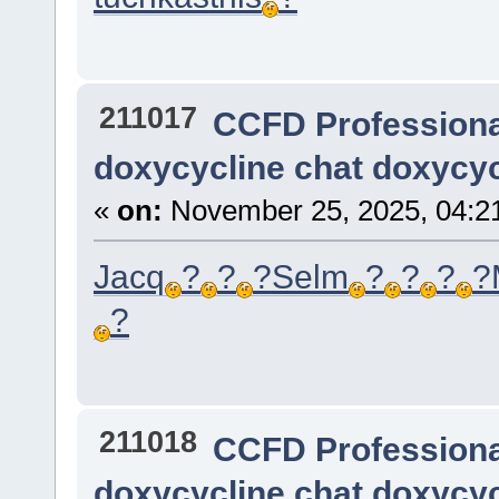
211017
CCFD Profession
doxycycline chat doxycyc
«
on:
November 25, 2025, 04:2
Jacq
?
?
?
Selm
?
?
?
?
?
211018
CCFD Profession
doxycycline chat doxycyc