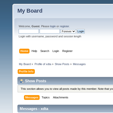
My Board
Welcome,
Guest
. Please
login
or
register
.
Login with username, password and session length
Home
Help
Search
Login
Register
My Board
»
Profile of xdta
»
Show Posts
»
Messages
Profile Info
Show Posts
This section allows you to view all posts made by this member. Note that y
Messages
Topics
Attachments
Messages - xdta