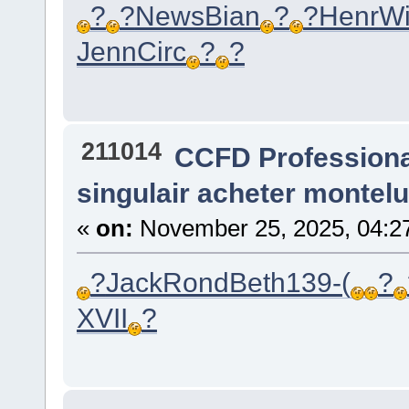
?
?
News
Bian
?
?
Henr
Wi
Jenn
Circ
?
?
211014
CCFD Profession
singulair acheter montel
«
on:
November 25, 2025, 04:2
?
Jack
Rond
Beth
139-
(
?
XVII
?