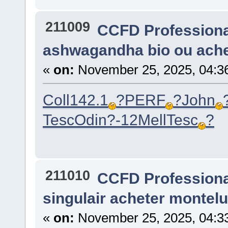
211009
CCFD Profession
ashwagandha bio ou ach
«
on:
November 25, 2025, 04:3
Coll
142.1
?
PERF
?
John
Tesc
Odin
?-12
Mell
Tesc
?
211010
CCFD Profession
singulair acheter montel
«
on:
November 25, 2025, 04:3