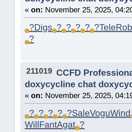
«
on:
November 25, 2025, 04:2
?
Digs
?
?
?
?
?
Tele
Rob
?
211019
CCFD Profession
doxycycline chat doxycyc
«
on:
November 25, 2025, 04:1
?
?
?
?
?
Sale
Vogu
Wind
Will
Fant
Agat
?