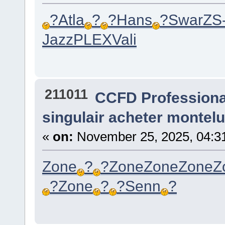
?
Atla
?
?
Hans
?
Swar
ZS
Jazz
PLEX
Vali
211011
CCFD Profession
singulair acheter montel
«
on:
November 25, 2025, 04:3
Zone
?
?
Zone
Zone
Zone
Z
?
Zone
?
?
Senn
?