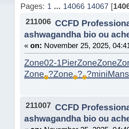
Pages:
1
...
14066
14067
[
140
211006
CCFD Profession
ashwagandha bio ou ach
«
on:
November 25, 2025, 04:4
Zone
02-1
Pier
Zone
Zone
Zo
Zone
?
Zone
?
?
mini
Mans
211007
CCFD Profession
ashwagandha bio ou ach