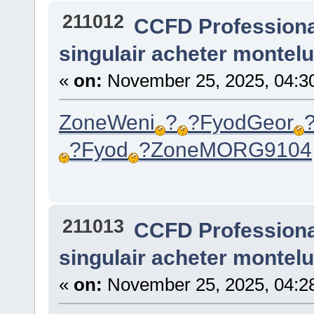
211012
CCFD Profession
singulair acheter montel
«
on:
November 25, 2025, 04:3
Zone
Weni
?
?
Fyod
Geor
?
Fyod
?
Zone
MORG
9104
211013
CCFD Profession
singulair acheter montel
«
on:
November 25, 2025, 04:2