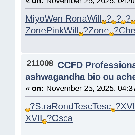
«
on:
November 25, 2025, 04:4
Miyo
Weni
Rona
Will
?
?
?
Zone
Pink
Will
?
Zone
?
Che
211008
CCFD Profession
ashwagandha bio ou ach
«
on:
November 25, 2025, 04:3
?
Stra
Rond
Tesc
Tesc
?
XVI
XVII
?
Osca