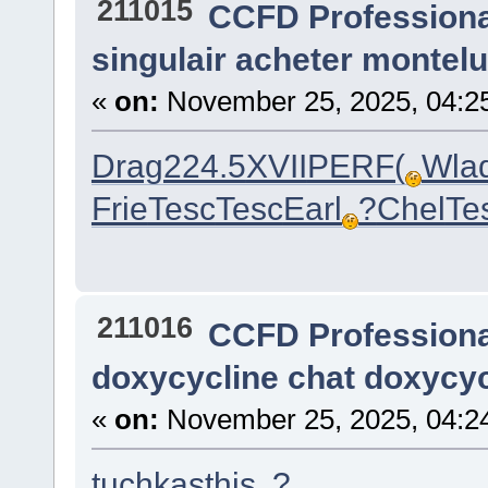
211015
CCFD Profession
singulair acheter montel
«
on:
November 25, 2025, 04:2
Drag
224.5
XVII
PERF
(
Wla
Frie
Tesc
Tesc
Earl
?
Chel
Te
211016
CCFD Profession
doxycycline chat doxycyc
«
on:
November 25, 2025, 04:2
tuchkas
this
?