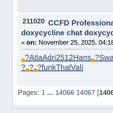
211020
CCFD Profession
doxycycline chat doxycyc
«
on:
November 25, 2025, 04:1
?
Atla
Adri
2512
Hans
?
Swa
?
?
?
funk
Thal
Vali
Pages:
1
...
14066
14067
[
140