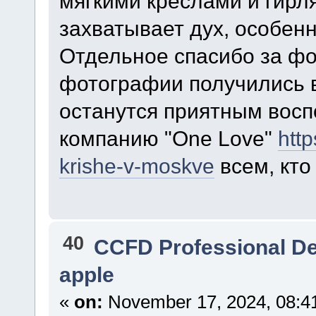
мягкими креслами и гирл
захватывает дух, особенн
Отдельное спасибо за ф
фотографии получились 
останутся приятным вос
компанию "One Love"
htt
krishe-v-moskve
всем, кто
40
CCFD Professional D
apple
«
on:
November 17, 2024, 08:4