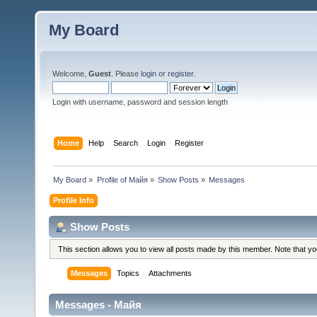
My Board
Welcome,
Guest
. Please
login
or
register
.
Login with username, password and session length
Home
Help
Search
Login
Register
My Board
»
Profile of Майя
»
Show Posts
»
Messages
Profile Info
Show Posts
This section allows you to view all posts made by this member. Note that y
Messages
Topics
Attachments
Messages - Майя