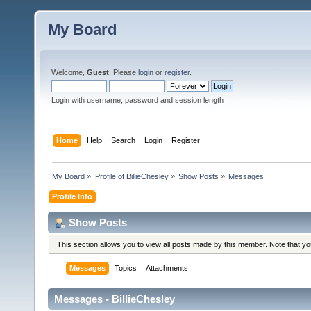
My Board
Welcome,
Guest
. Please
login
or
register
.
Login with username, password and session length
Home
Help
Search
Login
Register
My Board
»
Profile of BillieChesley
»
Show Posts
»
Messages
Profile Info
Show Posts
This section allows you to view all posts made by this member. Note that y
Messages
Topics
Attachments
Messages - BillieChesley