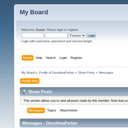
My Board
Welcome,
Guest
. Please
login
or
register
.
Login with username, password and session length
Home
Help
Search
Login
Register
My Board
»
Profile of DorotheaFerber
»
Show Posts
»
Messages
Profile Info
Show Posts
This section allows you to view all posts made by this member. Note that y
Messages
Topics
Attachments
Messages - DorotheaFerber