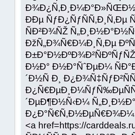
Ð¾Ð¿Ñ‚Ð¸Ð¼Ð°Ð»ÑŒÐ½Ñ‹
ÐÐµ ÑƒÐ¿ÑƒÑÑ‚Ð¸Ñ‚Ðµ
ÑÐ²Ð¾ÑŽ Ñ„Ð¸Ð½Ð°Ð½Ñ
ÐžÑ„Ð¾Ñ€Ð¼Ð¸Ñ‚Ðµ ÐºÑ
Ð±Ð°Ð½ÐºÐ¾Ð²ÑÐºÑƒÑŽ 
Ð½Ð° Ð½Ð°ÑˆÐµÐ¼ ÑÐ°
´Ð½Ñ Ð¸ Ð¿Ð¾Ñ‡ÑƒÐ²ÑÑ
Ð¿Ñ€ÐµÐ¸Ð¼ÑƒÑ‰ÐµÑÑ‚
´ÐµÐ¶Ð½Ñ‹Ð¼ Ñ„Ð¸Ð½Ð
Ð¿Ð°Ñ€Ñ‚Ð½ÐµÑ€Ð¾Ð¼
<a href=https://carddea