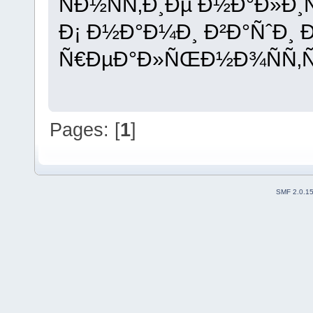
ÑÐ½ÑÑ‚Ð¸Ðµ Ð½Ð°Ð»Ð
Ð¡ Ð½Ð°Ð¼Ð¸ Ð²Ð°ÑˆÐ¸ 
Ñ€ÐµÐ°Ð»ÑŒÐ½Ð¾ÑÑ‚
Pages: [
1
]
SMF 2.0.1