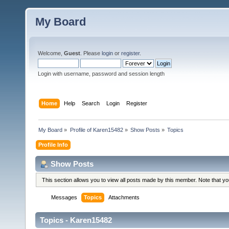
My Board
Welcome,
Guest
. Please
login
or
register
.
Login with username, password and session length
Home
Help
Search
Login
Register
My Board
»
Profile of Karen15482
»
Show Posts
»
Topics
Profile Info
Show Posts
This section allows you to view all posts made by this member. Note that y
Messages
Topics
Attachments
Topics - Karen15482